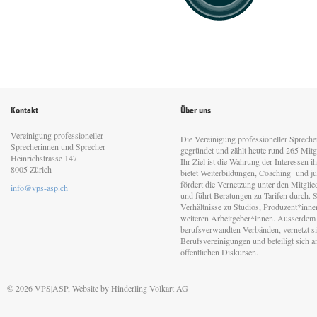
Kontakt
Über uns
Vereinigung professioneller
Die Vereinigung professioneller Sprech
Sprecherinnen und Sprecher
gegründet und zählt heute rund 265 Mitgl
Heinrichstrasse 147
Ihr Ziel ist die Wahrung der Interessen 
8005 Zürich
bietet Weiterbildungen, Coaching und jur
fördert die Vernetzung unter den Mitgli
info@vps-asp.ch
und führt Beratungen zu Tarifen durch. Si
Verhältnisse zu Studios, Produzent*inn
weiteren Arbeitgeber*innen. Ausserdem 
berufsverwandten Verbänden, vernetzt sic
Berufsvereinigungen und beteiligt sich 
öffentlichen Diskursen.
© 2026 VPS|ASP, Website by
Hinderling Volkart AG