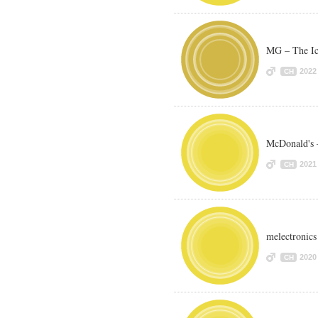
MG – The Ic
2022
CH
McDonald's 
2021
CH
melectronics
2020
CH