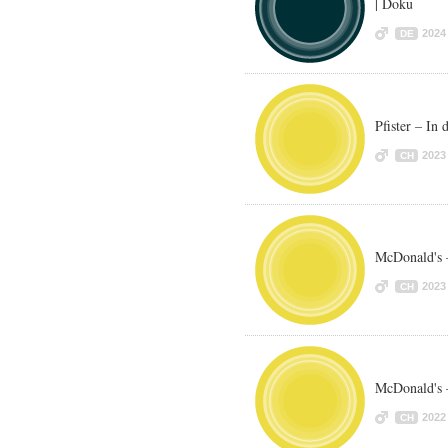
| Doku
2024
DE
Pfister – In
2023
CH
McDonald's
2023
CH
McDonald's 
2022
CH