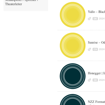
Theaterleiter
Yallo – Bla
2024
DE
Sunrise – O
2024
CH
Honegger | 
2024
DE
NZZ Format 