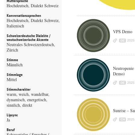
Muttersprache
Hochdeutsch, Dialekt Schweiz
Konversationssprachen
Hochdeutsch, Dialekt Schweiz,
Italienisch
VPS Demo
Schweizerdeutsche Dialekte /
westschweizerische Akzente
2025
DE
Neutrales Schweizerdeutsch,
Zürich
Stimme
Männlich
Neutropenie 
Demo)
Stimmlage
Mittel
2025
DE
Stimmcharakter
warm, weich, wandelbar,
dynamisch, energetisch,
sinnlich, direkt
Sunrise – S
Lipsync
Ja
2025
CH
Beruf
Schauspieler / Sprecher /