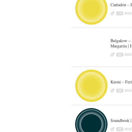
Cantadou – 
2019
CH
Bulgakow – 
Margarita | 
2019
DE
Kuoni – Fer
2018
DE
Soundbook |
2018
DE