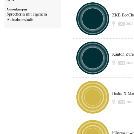
Anmerkungen
Sprecherin mit eigenem
ZKB EcoCh
Aufnahmestudio
2024
DE
Kanton Zür
2024
CH
Hedin X-Ma
2023
CH
Pflegewegwe