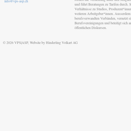
info@vps-asp.ch
und führt Beratungen zu Tarifen durch. Si
Verhältnisse zu Studios, Produzent*inn
weiteren Arbeitgeber*innen. Ausserdem 
berufsverwandten Verbänden, vernetzt sic
Berufsvereinigungen und beteiligt sich 
öffentlichen Diskursen.
© 2026 VPS|ASP, Website by
Hinderling Volkart AG