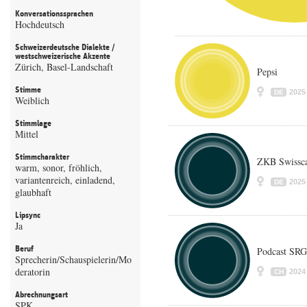
Konversationssprachen
Hochdeutsch
Schweizerdeutsche Dialekte /
westschweizerische Akzente
Zürich, Basel-Landschaft
Pepsi
Stimme
2025
DE
Weiblich
Stimmlage
Mittel
Stimmcharakter
ZKB Swissca
warm, sonor, fröhlich,
variantenreich, einladend,
2025
DE
glaubhaft
Lipsync
Ja
Beruf
Podcast SRG
Sprecherin/Schauspielerin/Mo
deratorin
2024
CH
Abrechnungsart
SPK