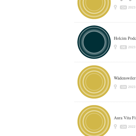
2023
CH
Holcim Podca
2023
DE
Wädenswiler
2023
CH
Aura Vita Fi
2022
CH