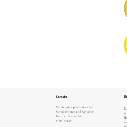
Kontakt
Üb
Vereinigung professioneller
Di
Sprecherinnen und Sprecher
ge
Heinrichstrasse 147
Ih
8005 Zürich
bi
fö