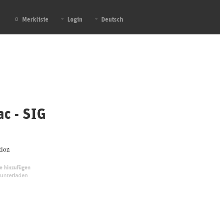
Merkliste
Login
Deutsch
0
ac - SIG
tion
te hinzufügen
unterladen