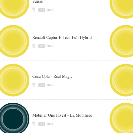
Suisse
2023
FR
Renault Captur E-Tech Full Hybrid
2022
FR
Coca Cola - Real Magic
2022
FR
Mobiliar One Invest - La Mobilière
2021
FR