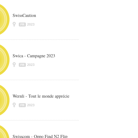
SwissCaution
2023
FR
Swica - Campagne 2023
2023
FR
Wernli - Tout le monde apprécie
2023
FR
Swisscom - Oppo Find N2 Flip