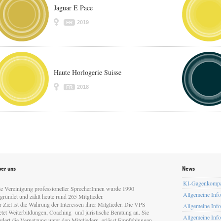
Jaguar E Pace
2019
FR
Haute Horlogerie Suisse
2018
FR
er uns
News
KI-Gagenkomp
e Vereinigung professioneller SprecherInnen wurde 1990
Allgemeine Inf
gründet und zählt heute rund 265 Mitglieder.
r Ziel ist die Wahrung der Interessen ihrer Mitglieder. Die VPS
Allgemeine Inf
etet Weiterbildungen, Coaching und juristische Beratung an. Sie
Allgemeine Inf
rdert die Vernetzung unter den Mitgliedern, erlässt Empfehlungen