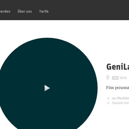
werden
Über uns
Tarife
GeniL
2016
FR
Film présenta
zur Merklis
Sample her