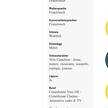
Französisch
Muttersprache
Französisch
Konversationssprachen
Französisch
Stimme
Weiblich
Stimmlage
Mittel
Stimmcharakter
Voix Caméléon : Jeune,
mature, rassurante, sensuelle,
espiègle, joueuse.
Lipsync
Ja
Beruf
Comédienne Voix Off -
Comédienne Cinéma -
Animatrice radio & TV