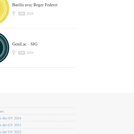
Barilla avec Roger Federer
2018
FR
GeniLac - SIG
2016
FR
ass
os der GV 2024
os der GV 2023
os der GV 2022