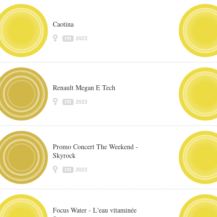
Caotina
2023
FR
Renault Megan E Tech
2023
FR
Promo Concert The Weekend -
Skyrock
2023
FR
Focus Water - L'eau vitaminée