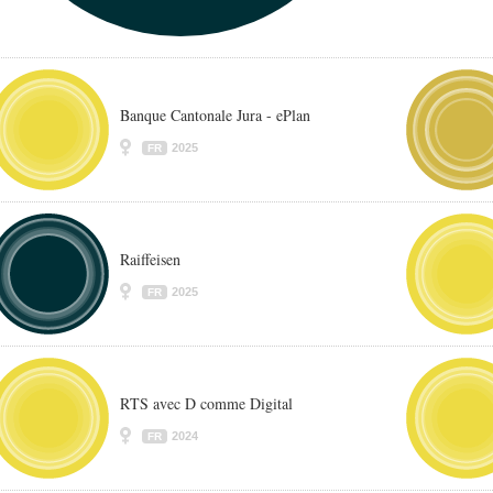
Banque Cantonale Jura - ePlan
2025
FR
Raiffeisen
2025
FR
RTS avec D comme Digital
2024
FR