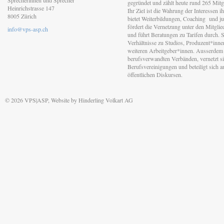
Sprecherinnen und Sprecher
gegründet und zählt heute rund 265 Mitgl
Heinrichstrasse 147
Ihr Ziel ist die Wahrung der Interessen 
8005 Zürich
bietet Weiterbildungen, Coaching und jur
fördert die Vernetzung unter den Mitgli
info@vps-asp.ch
und führt Beratungen zu Tarifen durch. Si
Verhältnisse zu Studios, Produzent*inn
weiteren Arbeitgeber*innen. Ausserdem 
berufsverwandten Verbänden, vernetzt sic
Berufsvereinigungen und beteiligt sich 
öffentlichen Diskursen.
© 2026 VPS|ASP, Website by
Hinderling Volkart AG