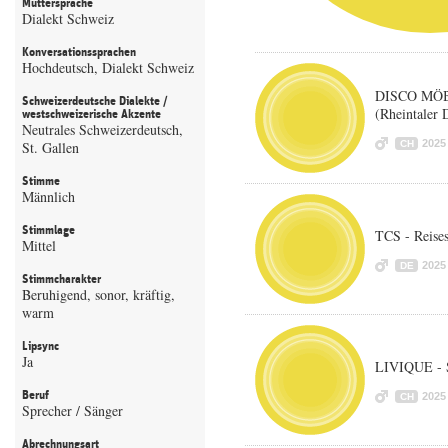
Muttersprache
Dialekt Schweiz
Konversationssprachen
Hochdeutsch, Dialekt Schweiz
DISCO MÖBE
Schweizerdeutsche Dialekte /
(Rheintaler 
westschweizerische Akzente
Neutrales Schweizerdeutsch,
2025
St. Gallen
CH
Stimme
Männlich
Stimmlage
TCS - Reise
Mittel
2025
DE
Stimmcharakter
Beruhigend, sonor, kräftig,
warm
Lipsync
Ja
LIVIQUE - 
Beruf
2025
CH
Sprecher / Sänger
Abrechnungsart