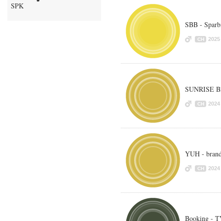
SPK
SBB - Sparbi
2025
CH
SUNRISE B2
2024
CH
YUH - bran
2024
CH
Booking - T