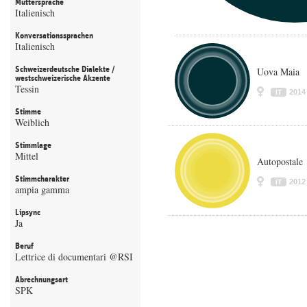
Muttersprache
Italienisch
Konversationssprachen
Italienisch
Schweizerdeutsche Dialekte /
Uova Maia
westschweizerische Akzente
Tessin
2014
IT
Stimme
Weiblich
Stimmlage
Mittel
Autopostale
Stimmcharakter
2012
IT
ampia gamma
Lipsync
Ja
Beruf
Lettrice di documentari @RSI
Abrechnungsart
SPK