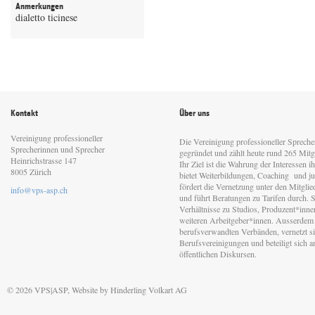
Anmerkungen
dialetto ticinese
Kontakt
Über uns
Vereinigung professioneller
Die Vereinigung professioneller Sprech
Sprecherinnen und Sprecher
gegründet und zählt heute rund 265 Mitgl
Heinrichstrasse 147
Ihr Ziel ist die Wahrung der Interessen 
8005 Zürich
bietet Weiterbildungen, Coaching und jur
fördert die Vernetzung unter den Mitgli
info@vps-asp.ch
und führt Beratungen zu Tarifen durch. Si
Verhältnisse zu Studios, Produzent*inn
weiteren Arbeitgeber*innen. Ausserdem 
berufsverwandten Verbänden, vernetzt sic
Berufsvereinigungen und beteiligt sich 
öffentlichen Diskursen.
© 2026 VPS|ASP, Website by
Hinderling Volkart AG