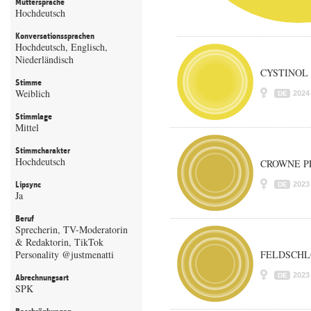
Muttersprache
Hochdeutsch
Konversationssprachen
Hochdeutsch, Englisch,
Niederländisch
CYSTINOL I
Stimme
Weiblich
2024
DE
Stimmlage
Mittel
Stimmcharakter
Hochdeutsch
CROWNE P
Lipsync
2023
DE
Ja
Beruf
Sprecherin, TV-Moderatorin
& Redaktorin, TikTok
Personality @justmenatti
FELDSCHL
2023
DE
Abrechnungsart
SPK