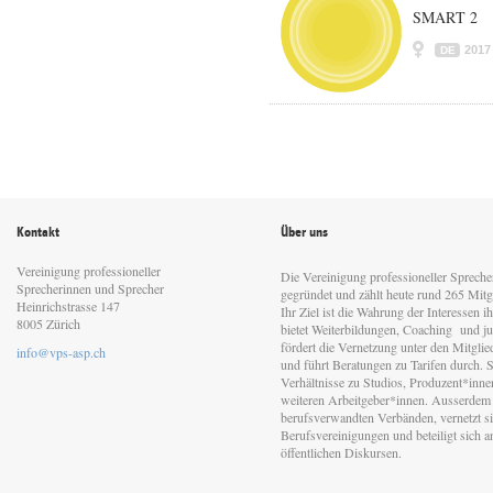
SMART 2
2017
DE
Kontakt
Über uns
Vereinigung professioneller
Die Vereinigung professioneller Sprech
Sprecherinnen und Sprecher
gegründet und zählt heute rund 265 Mitgl
Heinrichstrasse 147
Ihr Ziel ist die Wahrung der Interessen 
8005 Zürich
bietet Weiterbildungen, Coaching und jur
fördert die Vernetzung unter den Mitgli
info@vps-asp.ch
und führt Beratungen zu Tarifen durch. Si
Verhältnisse zu Studios, Produzent*inn
weiteren Arbeitgeber*innen. Ausserdem 
berufsverwandten Verbänden, vernetzt sic
Berufsvereinigungen und beteiligt sich 
öffentlichen Diskursen.