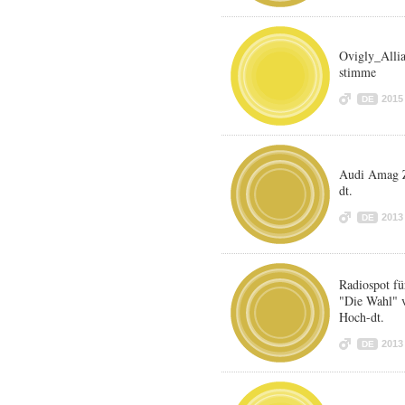
Ovigly_Alli
stimme
2015
DE
Audi Amag Z
dt.
2013
DE
Radiospot fü
"Die Wahl" 
Hoch-dt.
2013
DE