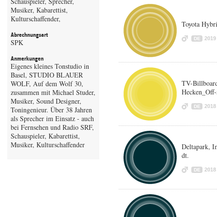
Schauspieler, Sprecher,
Musiker, Kabarettist,
Kulturschaffender,
Toyota Hybri
Abrechnungsart
2019
DE
SPK
Anmerkungen
Eigenes kleines Tonstudio in
Basel, STUDIO BLAUER
TV-Billboar
WOLF, Auf dem Wolf 30,
Hecken_Off
zusammen mit Michael Studer,
Musiker, Sound Designer,
2018
DE
Toningenieur. Über 38 Jahren
als Sprecher im Einsatz - auch
bei Fernsehen und Radio SRF,
Schauspieler, Kabarettist,
Musiker, Kulturschaffender
Deltapark, 
dt.
2018
DE