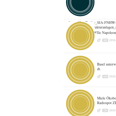
Imagefilm_Trailer_SIA-FNHW-
Swissbau_Infrastrukturanlagen_
Audio_Off-Stimme
Ile Napoleon
2017
DE
2016
DE
Basel unter
dt.
2016
CH
Miele Ökobo
Radiospot Z
2015
CH