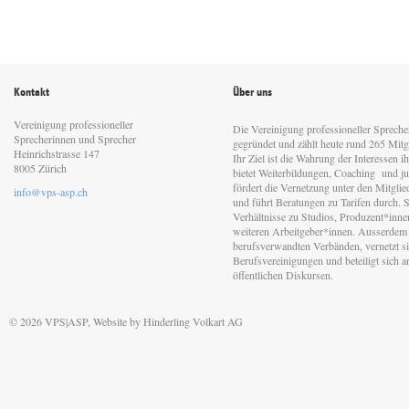
Kontakt
Über uns
Vereinigung professioneller
Die Vereinigung professioneller Sprech
Sprecherinnen und Sprecher
gegründet und zählt heute rund 265 Mitgl
Heinrichstrasse 147
Ihr Ziel ist die Wahrung der Interessen 
8005 Zürich
bietet Weiterbildungen, Coaching und jur
fördert die Vernetzung unter den Mitgli
info@vps-asp.ch
und führt Beratungen zu Tarifen durch. Si
Verhältnisse zu Studios, Produzent*inn
weiteren Arbeitgeber*innen. Ausserdem 
berufsverwandten Verbänden, vernetzt sic
Berufsvereinigungen und beteiligt sich 
öffentlichen Diskursen.
© 2026 VPS|ASP, Website by
Hinderling Volkart AG