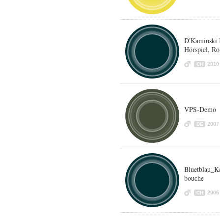
D'Kaminski K
Hörspiel, Rol
2010
CH
VPS-Demo
2007
DE
Bluetblau_K
bouche
2006
CH