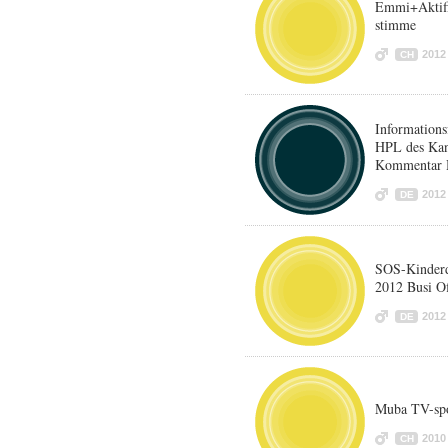
Emmi+Aktifi
stimme
2012
CH
Informations
HPL des Ka
Kommentar 
2012
DE
SOS-Kinder
2012 Busi O
2012
DE
Muba TV-spo
2010
CH