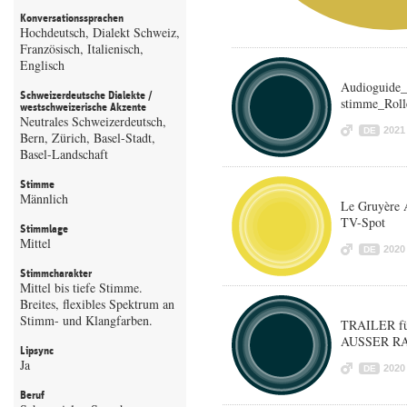
Konversationssprachen
Hochdeutsch, Dialekt Schweiz,
Französisch, Italienisch,
Englisch
Audioguide_
Schweizerdeutsche Dialekte /
stimme_Roll
westschweizerische Akzente
Neutrales Schweizerdeutsch,
2021
DE
Bern, Zürich, Basel-Stadt,
Basel-Landschaft
Stimme
Männlich
Le Gruyère 
TV-Spot
Stimmlage
Mittel
2020
DE
Stimmcharakter
Mittel bis tiefe Stimme.
Breites, flexibles Spektrum an
Stimm- und Klangfarben.
TRAILER für
AUSSER R
Lipsync
Ja
2020
DE
Beruf