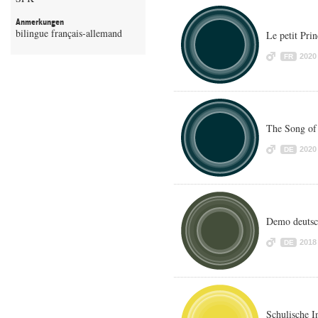
Anmerkungen
bilingue français-allemand
Le petit Prin
2020
FR
The Song of
2020
DE
Demo deuts
2018
DE
Schulische I