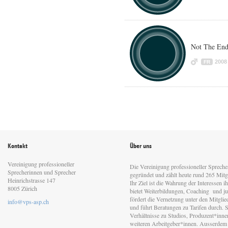
Not The End 
2008
FR
Kontakt
Über uns
Vereinigung professioneller
Die Vereinigung professioneller Sprech
Sprecherinnen und Sprecher
gegründet und zählt heute rund 265 Mitgl
Heinrichstrasse 147
Ihr Ziel ist die Wahrung der Interessen 
8005 Zürich
bietet Weiterbildungen, Coaching und jur
fördert die Vernetzung unter den Mitgli
info@vps-asp.ch
und führt Beratungen zu Tarifen durch. Si
Verhältnisse zu Studios, Produzent*inn
weiteren Arbeitgeber*innen. Ausserdem 