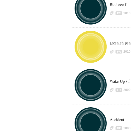
Bioforce f
2010
FR
green.ch pen
2010
FR
Wake Up / f
2009
FR
Accident
2008
DE