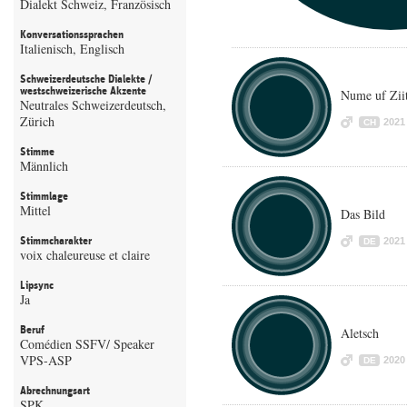
Dialekt Schweiz, Französisch
Konversationssprachen
Italienisch, Englisch
Schweizerdeutsche Dialekte /
westschweizerische Akzente
Nume uf Zii
Neutrales Schweizerdeutsch,
Zürich
2021
CH
Stimme
Männlich
Stimmlage
Mittel
Das Bild
Stimmcharakter
2021
DE
voix chaleureuse et claire
Lipsync
Ja
Beruf
Aletsch
Comédien SSFV/ Speaker
VPS-ASP
2020
DE
Abrechnungsart
SPK