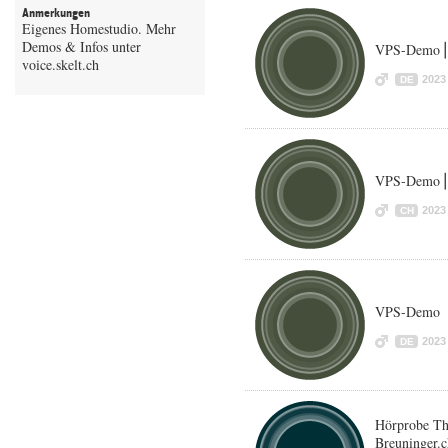
Anmerkungen
Eigenes Homestudio. Mehr
Demos & Infos unter
VPS-Demo⎪
voice.skelt.ch
2023
DE
VPS-Demo⎪W
2023
CH
VPS-Demo
2023
DE
Hörprobe Th
Breuninger.c