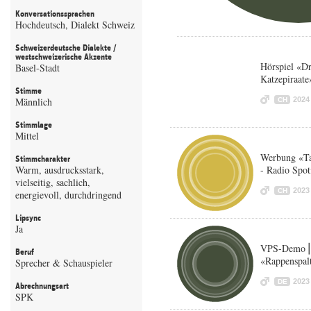
Konversationssprachen
Hochdeutsch, Dialekt Schweiz
Schweizerdeutsche Dialekte /
westschweizerische Akzente
Hörspiel «D
Basel-Stadt
Katzepiraate
Stimme
Männlich
2024
CH
Stimmlage
Mittel
Werbung «Ta
Stimmcharakter
Warm, ausdrucksstark,
- Radio Spot
vielseitig, sachlich,
2023
CH
energievoll, durchdringend
Lipsync
Ja
VPS-Demo⎪G
Beruf
«Rappenspal
Sprecher & Schauspieler
2023
DE
Abrechnungsart
SPK