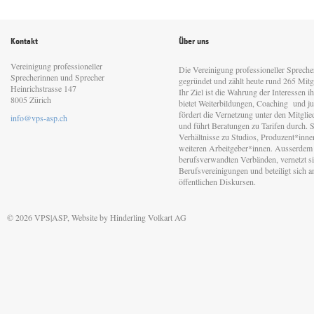
Kontakt
Über uns
Vereinigung professioneller
Die Vereinigung professioneller Sprech
Sprecherinnen und Sprecher
gegründet und zählt heute rund 265 Mitgl
Heinrichstrasse 147
Ihr Ziel ist die Wahrung der Interessen 
8005 Zürich
bietet Weiterbildungen, Coaching und jur
fördert die Vernetzung unter den Mitgli
info@vps-asp.ch
und führt Beratungen zu Tarifen durch. Si
Verhältnisse zu Studios, Produzent*inn
weiteren Arbeitgeber*innen. Ausserdem 
berufsverwandten Verbänden, vernetzt sic
Berufsvereinigungen und beteiligt sich 
öffentlichen Diskursen.
© 2026 VPS|ASP, Website by
Hinderling Volkart AG