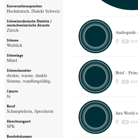
Konversationssprachen
Hochdeutsch, Dialekt Schweiz
Schweizerdeutsche Dialekte /
westschweizerische Akzente
Zürich
Audioguide 
Stimme
2016
DE
Weiblich
Stimmlage
Mittel
Stimmcharakter
Brief - Princ
direkte, warme, dunkle
Stimme, wandlungsfähig.
2014
DE
Lipsync
Ja
Beruf
Schauspielerin, Sprecherin
Jura World o
Abrechnungsart
2014
DE
SPK
Beschränkungen