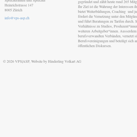
Sprecherinnen und Sprecher
gegründet und zählt heute rund 265 Mitgl
Heinrichstrasse 147
Ihr Ziel ist die Wahrung der Interessen 
8005 Zürich
bietet Weiterbildungen, Coaching und jur
fördert die Vernetzung unter den Mitgli
info@vps-asp.ch
und führt Beratungen zu Tarifen durch. Si
Verhältnisse zu Studios, Produzent*inn
weiteren Arbeitgeber*innen. Ausserdem 
berufsverwandten Verbänden, vernetzt sic
Berufsvereinigungen und beteiligt sich 
öffentlichen Diskursen.
© 2026 VPS|ASP, Website by
Hinderling Volkart AG