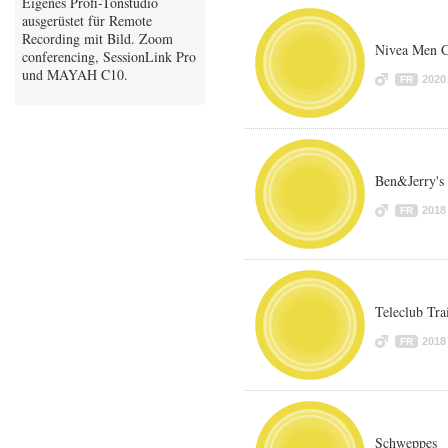
Eigenes Profi-Tonstudio
ausgerüstet für Remote
Recording mit Bild. Zoom
Nivea Men 
conferencing, SessionLink Pro
und MAYAH C10.
2020
FR
Ben&Jerry's
2018
FR
Teleclub Tra
2018
FR
Schweppes