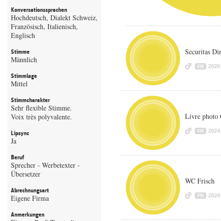
Konversationssprachen
Hochdeutsch, Dialekt Schweiz,
Französisch, Italienisch,
Englisch
Securitas Di
Stimme
Männlich
2026
FR
Stimmlage
Mittel
Stimmcharakter
Sehr flexible Stimme.
Livre phot
Voix très polyvalente.
2024
FR
Lipsync
Ja
Beruf
Sprecher - Werbetexter -
Übersetzer
WC Frisch
Abrechnungsart
2024
FR
Eigene Firma
Anmerkungen