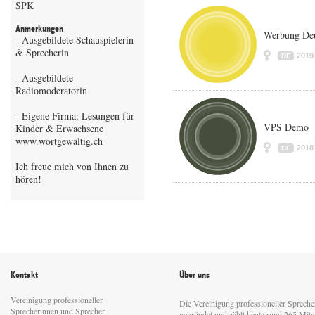
SPK
Anmerkungen
Werbung Deu
- Ausgebildete Schauspielerin
& Sprecherin
2019
DE
- Ausgebildete
Radiomoderatorin
- Eigene Firma: Lesungen für
VPS Demo
Kinder & Erwachsene
www.wortgewaltig.ch
2018
DE
Ich freue mich von Ihnen zu
hören!
Kontakt
Über uns
Vereinigung professioneller
Die Vereinigung professioneller Sprech
Sprecherinnen und Sprecher
gegründet und zählt heute rund 265 Mitgl