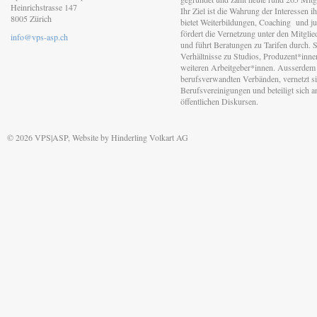
Heinrichstrasse 147
Ihr Ziel ist die Wahrung der Interessen 
8005 Zürich
bietet Weiterbildungen, Coaching und jur
fördert die Vernetzung unter den Mitgli
info@vps-asp.ch
und führt Beratungen zu Tarifen durch. Si
Verhältnisse zu Studios, Produzent*inn
weiteren Arbeitgeber*innen. Ausserdem 
berufsverwandten Verbänden, vernetzt sic
Berufsvereinigungen und beteiligt sich 
öffentlichen Diskursen.
© 2026 VPS|ASP, Website by
Hinderling Volkart AG