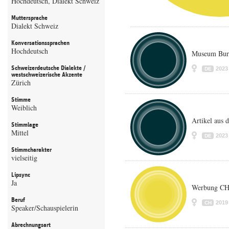
Hochdeutsch, Dialekt Schweiz
Muttersprache
Dialekt Schweiz
Konversationssprachen
Hochdeutsch
Museum Bur
Schweizerdeutsche Dialekte /
2023
DE
westschweizerische Akzente
Zürich
Stimme
Weiblich
Artikel aus 
Stimmlage
Mittel
2023
DE
Stimmcharakter
vielseitig
Lipsync
Ja
Werbung CH
Beruf
2019
CH
Speaker/Schauspielerin
Abrechnungsart