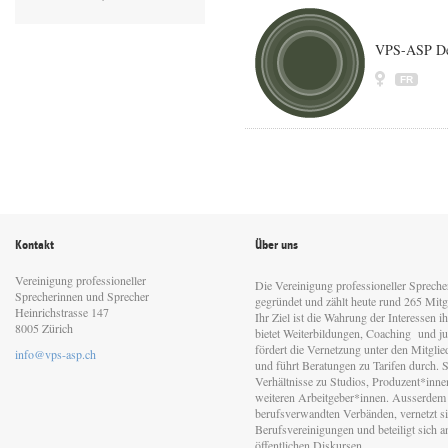
VPS-ASP D
FR
Kontakt
Über uns
Vereinigung professioneller
Die Vereinigung professioneller Sprech
Sprecherinnen und Sprecher
gegründet und zählt heute rund 265 Mitgl
Heinrichstrasse 147
Ihr Ziel ist die Wahrung der Interessen 
8005 Zürich
bietet Weiterbildungen, Coaching und jur
fördert die Vernetzung unter den Mitgli
info@vps-asp.ch
und führt Beratungen zu Tarifen durch. Si
Verhältnisse zu Studios, Produzent*inn
weiteren Arbeitgeber*innen. Ausserdem 
berufsverwandten Verbänden, vernetzt sic
Berufsvereinigungen und beteiligt sich 
öffentlichen Diskursen.