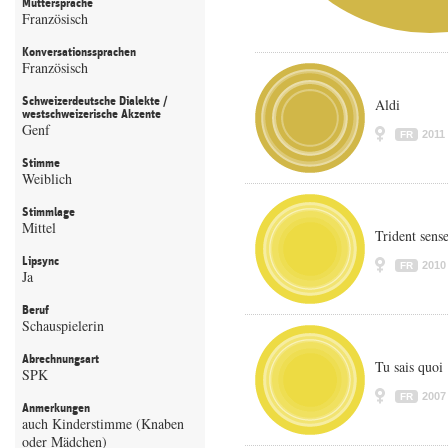
Muttersprache
Französisch
Konversationssprachen
Französisch
Schweizerdeutsche Dialekte /
Aldi
westschweizerische Akzente
Genf
2011
FR
Stimme
Weiblich
Stimmlage
Mittel
Trident sens
Lipsync
2010
FR
Ja
Beruf
Schauspielerin
Abrechnungsart
Tu sais quoi
SPK
2007
FR
Anmerkungen
auch Kinderstimme (Knaben
oder Mädchen)