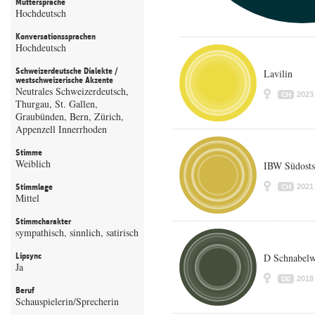
Muttersprache
Hochdeutsch
Konversationssprachen
Hochdeutsch
Schweizerdeutsche Dialekte /
Lavilin
westschweizerische Akzente
Neutrales Schweizerdeutsch,
2023
CH
Thurgau, St. Gallen,
Graubünden, Bern, Zürich,
Appenzell Innerrhoden
Stimme
Weiblich
IBW Südosts
Stimmlage
2021
CH
Mittel
Stimmcharakter
sympathisch, sinnlich, satirisch
Lipsync
D Schnabelw
Ja
2018
DE
Beruf
Schauspielerin/Sprecherin