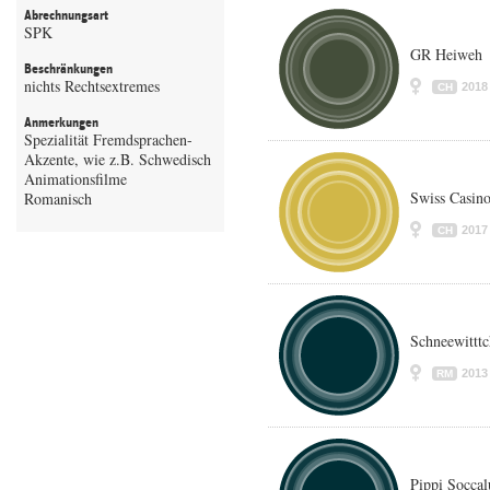
Abrechnungsart
SPK
GR Heiweh
Beschränkungen
nichts Rechtsextremes
2018
CH
Anmerkungen
Spezialität Fremdsprachen-
Akzente, wie z.B. Schwedisch
Animationsfilme
Swiss Casino
Romanisch
2017
CH
Schneewittt
2013
RM
Pippi Socca