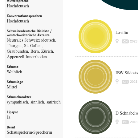
Muttersprache
Hochdeutsch
Konversationssprachen
Hochdeutsch
Schweizerdeutsche Dialekte /
Lavilin
westschweizerische Akzente
Neutrales Schweizerdeutsch,
2023
CH
Thurgau, St. Gallen,
Graubünden, Bern, Zürich,
Appenzell Innerrhoden
Stimme
Weiblich
IBW Südosts
Stimmlage
2021
CH
Mittel
Stimmcharakter
sympathisch, sinnlich, satirisch
Lipsync
D Schnabelw
Ja
2018
DE
Beruf
Schauspielerin/Sprecherin