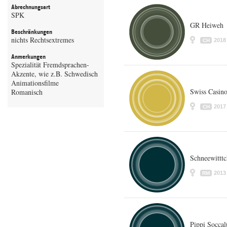
Abrechnungsart
SPK
GR Heiweh
Beschränkungen
nichts Rechtsextremes
2018
CH
Anmerkungen
Spezialität Fremdsprachen-
Akzente, wie z.B. Schwedisch
Animationsfilme
Swiss Casino
Romanisch
2017
CH
Schneewittt
2013
RM
Pippi Socca