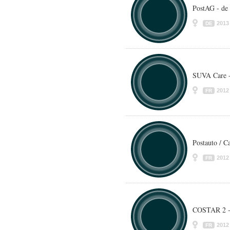
PostAG - de
2013
DE
SUVA Care -
2012
FR
Postauto / Ca
2012
FR
COSTAR 2 - 
2012
FR