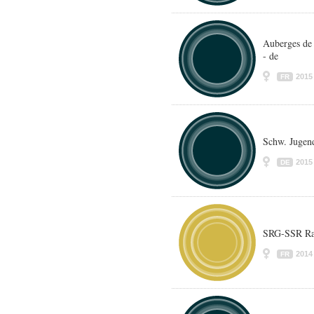
Auberges de 
- de
2015
FR
Schw. Jugend
2015
DE
SRG-SSR Ra
2014
FR