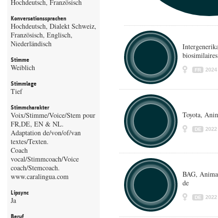
Hochdeutsch, Französisch
Konversationssprachen
Hochdeutsch, Dialekt Schweiz,
Französisch, Englisch,
Niederländisch
Intergenerika
biosimilaires
Stimme
Weiblich
2024
FR
Stimmlage
Tief
Stimmcharakter
Toyota, Anim
Voix/Stimme/Voice/Stem pour
FR,DE, EN & NL.
2022
DE
Adaptation de/von/of/van
textes/Texten.
Coach
vocal/Stimmcoach/Voice
coach/Stemcoach.
BAG, Animat
www.caralingua.com
de
Lipsync
2022
DE
Ja
Beruf