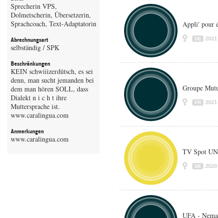
Sprecherin VPS,
Dolmetscherin, Übersetzerin,
Sprachcoach, Text-Adaptatorin
Appli' pour é
2021
DE
Abrechnungsart
selbständig / SPK
Beschränkungen
KEIN schwiiizerdütsch, es sei
denn, man sucht jemanden bei
Groupe Mutue
dem man hören SOLL, dass
Dialekt n i c h t ihre
2021
FR
Muttersprache ist.
www.caralingua.com
Anmerkungen
www.caralingua.com
TV Spot UN
2020
DE
UFA - Nemat