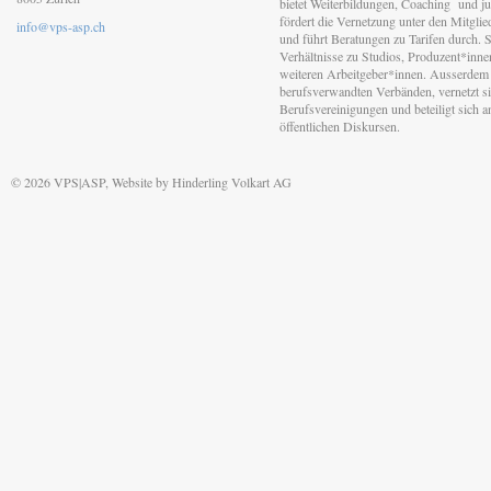
bietet Weiterbildungen, Coaching und jur
fördert die Vernetzung unter den Mitgli
info@vps-asp.ch
und führt Beratungen zu Tarifen durch. Si
Verhältnisse zu Studios, Produzent*inn
weiteren Arbeitgeber*innen. Ausserdem 
berufsverwandten Verbänden, vernetzt sic
Berufsvereinigungen und beteiligt sich 
öffentlichen Diskursen.
© 2026 VPS|ASP, Website by
Hinderling Volkart AG