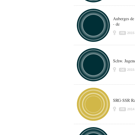
Auberges de 
- de
2015
FR
Schw. Jugend
2015
DE
SRG-SSR Ra
2014
FR