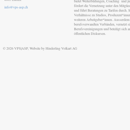
bietet Weiterbildungen, Coaching und jur
fördert die Vernetzung unter den Mitgli
info@vps-asp.ch
und führt Beratungen zu Tarifen durch. Si
Verhältnisse zu Studios, Produzent*inn
weiteren Arbeitgeber*innen. Ausserdem 
berufsverwandten Verbänden, vernetzt sic
Berufsvereinigungen und beteiligt sich 
öffentlichen Diskursen.
© 2026 VPS|ASP, Website by
Hinderling Volkart AG