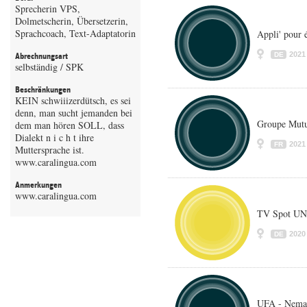
Sprecherin VPS,
Dolmetscherin, Übersetzerin,
Sprachcoach, Text-Adaptatorin
Appli' pour é
2021
DE
Abrechnungsart
selbständig / SPK
Beschränkungen
KEIN schwiiizerdütsch, es sei
denn, man sucht jemanden bei
Groupe Mutue
dem man hören SOLL, dass
Dialekt n i c h t ihre
2021
FR
Muttersprache ist.
www.caralingua.com
Anmerkungen
www.caralingua.com
TV Spot UN
2020
DE
UFA - Nemat