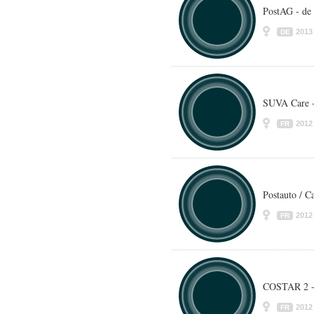
PostAG - de
2013
DE
SUVA Care -
2012
FR
Postauto / Ca
2012
FR
COSTAR 2 - 
2012
FR