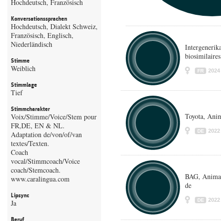
Hochdeutsch, Französisch
Konversationssprachen
Hochdeutsch, Dialekt Schweiz,
Französisch, Englisch,
Niederländisch
Intergenerika
biosimilaires
Stimme
Weiblich
2024
FR
Stimmlage
Tief
Stimmcharakter
Toyota, Anim
Voix/Stimme/Voice/Stem pour
FR,DE, EN & NL.
2022
DE
Adaptation de/von/of/van
textes/Texten.
Coach
vocal/Stimmcoach/Voice
coach/Stemcoach.
BAG, Animat
www.caralingua.com
de
Lipsync
2022
DE
Ja
Beruf