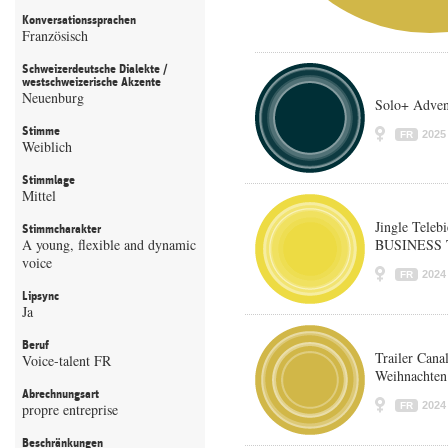
Konversationssprachen
Französisch
Schweizerdeutsche Dialekte /
westschweizerische Akzente
Neuenburg
Solo+ Adven
Stimme
2025
FR
Weiblich
Stimmlage
Mittel
Jingle Tel
Stimmcharakter
A young, flexible and dynamic
BUSINESS
voice
2024
FR
Lipsync
Ja
Beruf
Trailer Cana
Voice-talent FR
Weihnachten
Abrechnungsart
2024
propre entreprise
FR
Beschränkungen