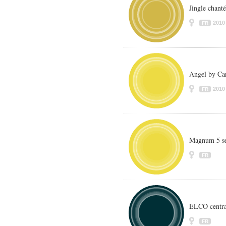
Jingle chanté
2010
FR
Angel by Ca
2010
FR
Magnum 5 s
FR
ELCO central
FR