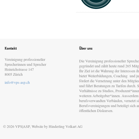
Kontakt
Über uns
Vereinigung professioneller
Die Vereinigung professioneller Sprech
Sprecherinnen und Sprecher
gegründet und zählt heute rund 265 Mitgl
Heinrichstrasse 147
Ihr Ziel ist die Wahrung der Interessen 
8005 Zürich
bietet Weiterbildungen, Coaching und jur
fördert die Vernetzung unter den Mitgli
info@vps-asp.ch
und führt Beratungen zu Tarifen durch. Si
Verhältnisse zu Studios, Produzent*inn
weiteren Arbeitgeber*innen. Ausserdem 
berufsverwandten Verbänden, vernetzt sic
Berufsvereinigungen und beteiligt sich 
öffentlichen Diskursen.
© 2026 VPS|ASP, Website by
Hinderling Volkart AG