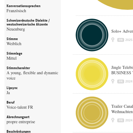
Konversationssprachen
Französisch
Schweizerdeutsche Dialekte /
westschweizerische Akzente
Neuenburg
Solo+ Adven
Stimme
2025
FR
Weiblich
Stimmlage
Mittel
Jingle Tel
Stimmcharakter
A young, flexible and dynamic
BUSINESS
voice
2024
FR
Lipsync
Ja
Beruf
Trailer Cana
Voice-talent FR
Weihnachten
Abrechnungsart
2024
propre entreprise
FR
Beschränkungen