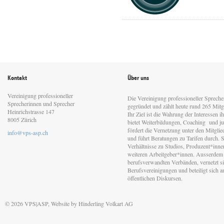
Kontakt
Über uns
Vereinigung professioneller
Die Vereinigung professioneller Sprech
Sprecherinnen und Sprecher
gegründet und zählt heute rund 265 Mitgl
Heinrichstrasse 147
Ihr Ziel ist die Wahrung der Interessen 
8005 Zürich
bietet Weiterbildungen, Coaching und jur
fördert die Vernetzung unter den Mitgli
info@vps-asp.ch
und führt Beratungen zu Tarifen durch. Si
Verhältnisse zu Studios, Produzent*inn
weiteren Arbeitgeber*innen. Ausserdem 
berufsverwandten Verbänden, vernetzt sic
Berufsvereinigungen und beteiligt sich 
öffentlichen Diskursen.
© 2026 VPS|ASP, Website by
Hinderling Volkart AG