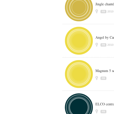
Jingle chanté
2010
FR
Angel by Ca
2010
FR
Magnum 5 s
FR
ELCO central
FR