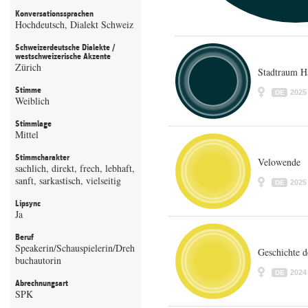
Konversationssprachen
Hochdeutsch, Dialekt Schweiz
Schweizerdeutsche Dialekte /
westschweizerische Akzente
Zürich
Stadtraum H
Stimme
2025
DE
Weiblich
Stimmlage
Mittel
Stimmcharakter
Velowende
sachlich, direkt, frech, lebhaft,
sanft, sarkastisch, vielseitig
2025
DE
Lipsync
Ja
Beruf
Speakerin/Schauspielerin/Dreh
Geschichte 
buchautorin
2024
DE
Abrechnungsart
SPK