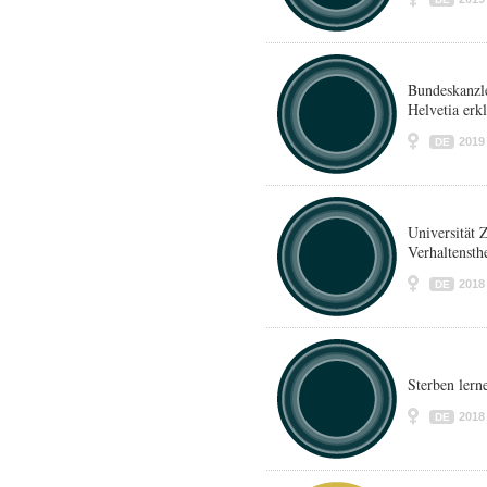
Bundeskanzle
Helvetia erkl
2019
DE
Universität 
Verhaltensth
2018
DE
Sterben lern
2018
DE