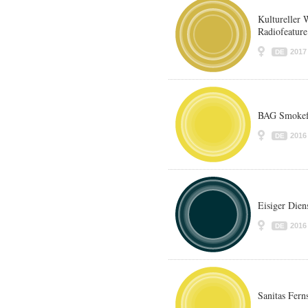
Kultureller 
Radiofeature
2017
DE
BAG Smokef
2016
DE
Eisiger Die
2016
DE
Sanitas Fern