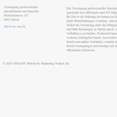
Vereinigung professioneller
Die Vereinigung professioneller Sprech
Sprecherinnen und Sprecher
gegründet und zählt heute rund 265 Mitgl
Heinrichstrasse 147
Ihr Ziel ist die Wahrung der Interessen 
8005 Zürich
bietet Weiterbildungen, Coaching und jur
fördert die Vernetzung unter den Mitgli
info@vps-asp.ch
und führt Beratungen zu Tarifen durch. Si
Verhältnisse zu Studios, Produzent*inn
weiteren Arbeitgeber*innen. Ausserdem 
berufsverwandten Verbänden, vernetzt sic
Berufsvereinigungen und beteiligt sich 
öffentlichen Diskursen.
© 2026 VPS|ASP, Website by
Hinderling Volkart AG