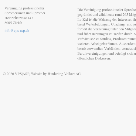
Vereinigung professioneller
Die Vereinigung professioneller Sprech
Sprecherinnen und Sprecher
gegründet und zählt heute rund 265 Mitgl
Heinrichstrasse 147
Ihr Ziel ist die Wahrung der Interessen 
8005 Zürich
bietet Weiterbildungen, Coaching und jur
fördert die Vernetzung unter den Mitgli
info@vps-asp.ch
und führt Beratungen zu Tarifen durch. Si
Verhältnisse zu Studios, Produzent*inn
weiteren Arbeitgeber*innen. Ausserdem 
berufsverwandten Verbänden, vernetzt sic
Berufsvereinigungen und beteiligt sich 
öffentlichen Diskursen.
© 2026 VPS|ASP, Website by
Hinderling Volkart AG