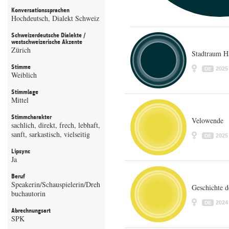
Konversationssprachen
Hochdeutsch, Dialekt Schweiz
Schweizerdeutsche Dialekte /
westschweizerische Akzente
Zürich
Stadtraum H
Stimme
2025
DE
Weiblich
Stimmlage
Mittel
Stimmcharakter
Velowende
sachlich, direkt, frech, lebhaft,
sanft, sarkastisch, vielseitig
2025
DE
Lipsync
Ja
Beruf
Speakerin/Schauspielerin/Dreh
Geschichte 
buchautorin
2024
DE
Abrechnungsart
SPK