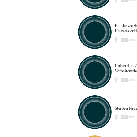
Bundeskanzle
Helvetia erkl
2019
DE
Universität 
Verhaltensth
2018
DE
Sterben lern
2018
DE