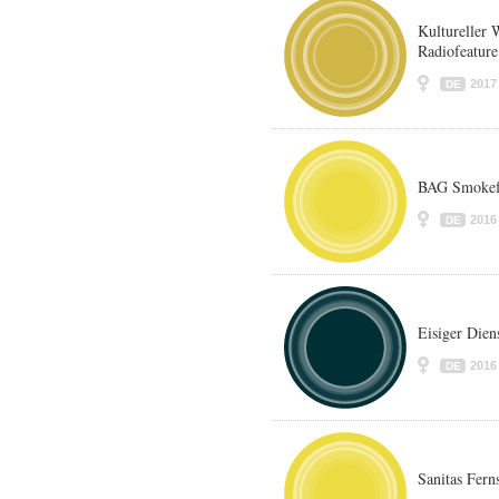
Kultureller 
Radiofeature
2017
DE
BAG Smokef
2016
DE
Eisiger Die
2016
DE
Sanitas Fern