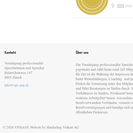
2011
CH
Kontakt
Über uns
Vereinigung professioneller
Die Vereinigung professioneller Sprech
Sprecherinnen und Sprecher
gegründet und zählt heute rund 265 Mitgl
Heinrichstrasse 147
Ihr Ziel ist die Wahrung der Interessen 
8005 Zürich
bietet Weiterbildungen, Coaching und jur
fördert die Vernetzung unter den Mitgli
info@vps-asp.ch
und führt Beratungen zu Tarifen durch. Si
Verhältnisse zu Studios, Produzent*inn
weiteren Arbeitgeber*innen. Ausserdem 
berufsverwandten Verbänden, vernetzt sic
Berufsvereinigungen und beteiligt sich 
öffentlichen Diskursen.
© 2026 VPS|ASP, Website by
Hinderling Volkart AG