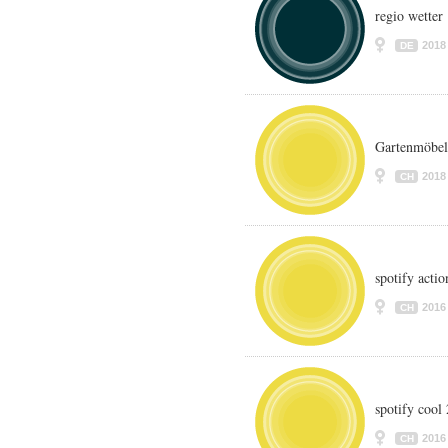
regio wetter
2018
DE
Gartenmöbel
2018
CH
spotify actio
2016
CH
spotify cool
2016
CH