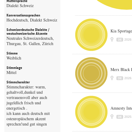
Muttersprache
Dialekt Schweiz
Konversationssprachen
Hochdeutsch, Dialekt Schweiz
Schweizerdeutsche Dialekte /
Kia Sportag
westschweizerische Akzente
Neutrales Schweizerdeutsch,
2026
DE
Thurgau, St. Gallen, Zürich
Stimme
Weiblich
Stimmlage
Merx Black 
Mittel
2026
DE
Stimmcharakter
Stimmcharakter: warm,
gehaltvoll,dunkel und
vertrauensvoll aber auch
jugeldlich frisch und
energetisch .
Amnesty Inte
ich kann auch deutsch mit
2025
DE
osteuropäischem akzent
sprechen!und gut singen