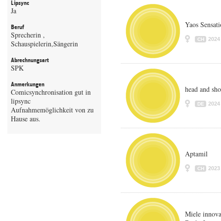
Lipsync
Ja
Yaos Sensati
Beruf
Sprecherin ,
2024
CH
Schauspielerin,Sängerin
Abrechnungsart
SPK
Anmerkungen
head and sho
Comicsynchronisation gut in
lipsync
2024
DE
Aufnahmemöglichkeit von zu
Hause aus.
Aptamil
2023
CH
Miele innova