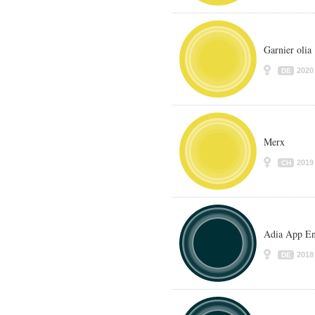
Garnier olia
2020
DE
Merx
2019
CH
Adia App En
2018
DE