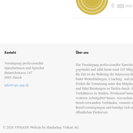
2011
CH
Kontakt
Über uns
Vereinigung professioneller
Die Vereinigung professioneller Sprech
Sprecherinnen und Sprecher
gegründet und zählt heute rund 265 Mitgl
Heinrichstrasse 147
Ihr Ziel ist die Wahrung der Interessen 
8005 Zürich
bietet Weiterbildungen, Coaching und jur
fördert die Vernetzung unter den Mitgli
info@vps-asp.ch
und führt Beratungen zu Tarifen durch. Si
Verhältnisse zu Studios, Produzent*inn
weiteren Arbeitgeber*innen. Ausserdem 
berufsverwandten Verbänden, vernetzt sic
Berufsvereinigungen und beteiligt sich 
öffentlichen Diskursen.
© 2026 VPS|ASP, Website by
Hinderling Volkart AG