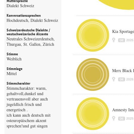
Muttersprache
Dialekt Schweiz
Konversationssprachen
Hochdeutsch, Dialekt Schweiz
Schweizerdeutsche Dialekte /
Kia Sportag
westschweizerische Akzente
Neutrales Schweizerdeutsch,
2026
DE
Thurgau, St. Gallen, Zürich
Stimme
Weiblich
Stimmlage
Merx Black 
Mittel
2026
DE
Stimmcharakter
Stimmcharakter: warm,
gehaltvoll,dunkel und
vertrauensvoll aber auch
jugeldlich frisch und
energetisch .
Amnesty Inte
ich kann auch deutsch mit
2025
DE
osteuropäischem akzent
sprechen!und gut singen