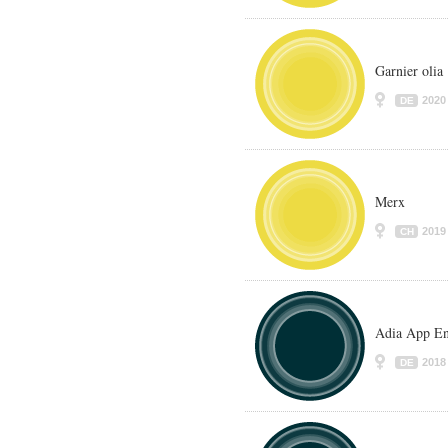
Garnier olia
2020
DE
Merx
2019
CH
Adia App En
2018
DE