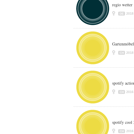
regio wetter
2018
DE
Gartenmöbel
2018
CH
spotify actio
2016
CH
spotify cool
2016
CH