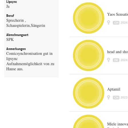
Lipsync
Ja
Yaos Sensati
Beruf
Sprecherin ,
2024
CH
Schauspielerin,Sängerin
Abrechnungsart
SPK
Anmerkungen
head and sho
Comicsynchronisation gut in
lipsync
2024
DE
Aufnahmemöglichkeit von zu
Hause aus.
Aptamil
2023
CH
Miele innova