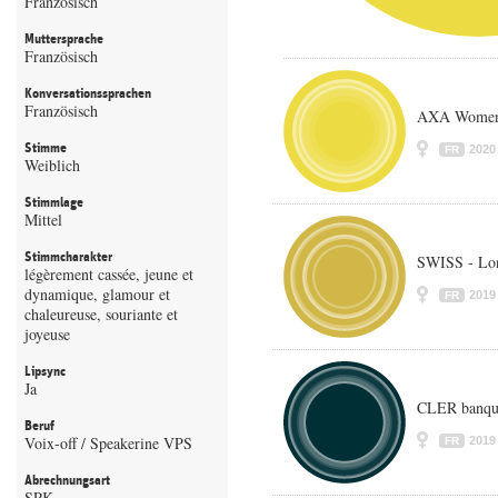
Französisch
Muttersprache
Französisch
Konversationssprachen
Französisch
AXA Womens
Stimme
2020
FR
Weiblich
Stimmlage
Mittel
Stimmcharakter
SWISS - Lo
légèrement cassée, jeune et
dynamique, glamour et
2019
FR
chaleureuse, souriante et
joyeuse
Lipsync
Ja
CLER banqu
Beruf
Voix-off / Speakerine VPS
2019
FR
Abrechnungsart
SPK