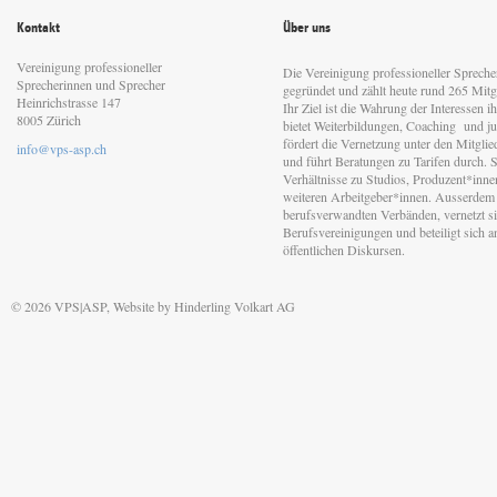
Kontakt
Über uns
Vereinigung professioneller
Die Vereinigung professioneller Sprech
Sprecherinnen und Sprecher
gegründet und zählt heute rund 265 Mitgl
Heinrichstrasse 147
Ihr Ziel ist die Wahrung der Interessen 
8005 Zürich
bietet Weiterbildungen, Coaching und jur
fördert die Vernetzung unter den Mitgli
info@vps-asp.ch
und führt Beratungen zu Tarifen durch. Si
Verhältnisse zu Studios, Produzent*inn
weiteren Arbeitgeber*innen. Ausserdem 
berufsverwandten Verbänden, vernetzt sic
Berufsvereinigungen und beteiligt sich 
öffentlichen Diskursen.
© 2026 VPS|ASP, Website by
Hinderling Volkart AG