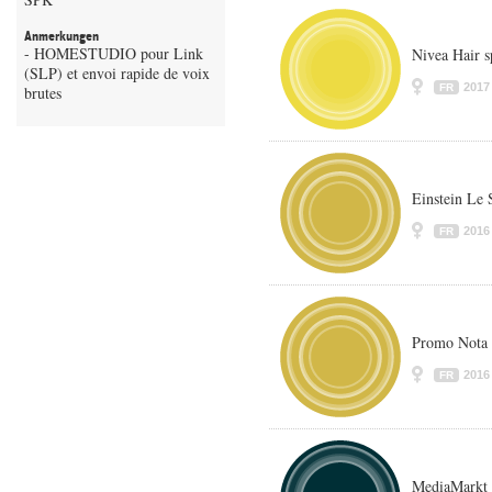
Anmerkungen
- HOMESTUDIO pour Link
Nivea Hair s
(SLP) et envoi rapide de voix
2017
FR
brutes
Einstein Le 
2016
FR
Promo Nota 
2016
FR
MediaMarkt 