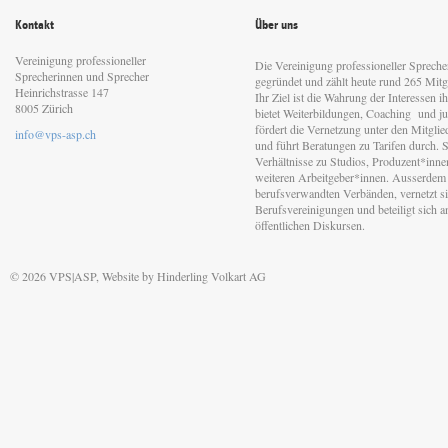
Kontakt
Über uns
Vereinigung professioneller
Die Vereinigung professioneller Sprech
Sprecherinnen und Sprecher
gegründet und zählt heute rund 265 Mitgl
Heinrichstrasse 147
Ihr Ziel ist die Wahrung der Interessen 
8005 Zürich
bietet Weiterbildungen, Coaching und jur
fördert die Vernetzung unter den Mitgli
info@vps-asp.ch
und führt Beratungen zu Tarifen durch. Si
Verhältnisse zu Studios, Produzent*inn
weiteren Arbeitgeber*innen. Ausserdem 
berufsverwandten Verbänden, vernetzt sic
Berufsvereinigungen und beteiligt sich 
öffentlichen Diskursen.
© 2026 VPS|ASP, Website by
Hinderling Volkart AG