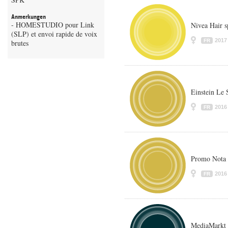
Anmerkungen
- HOMESTUDIO pour Link
Nivea Hair s
(SLP) et envoi rapide de voix
2017
FR
brutes
Einstein Le 
2016
FR
Promo Nota 
2016
FR
MediaMarkt 