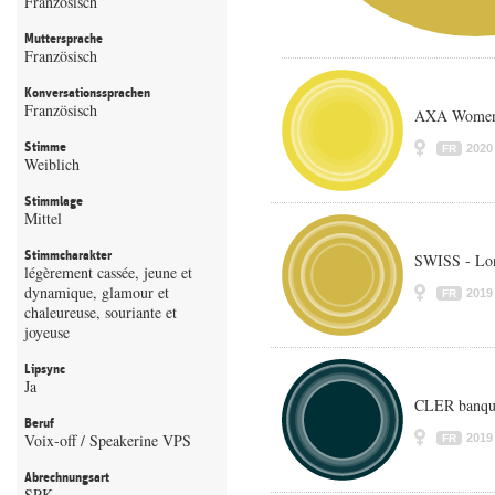
Französisch
Muttersprache
Französisch
Konversationssprachen
Französisch
AXA Womens
Stimme
2020
FR
Weiblich
Stimmlage
Mittel
Stimmcharakter
SWISS - Lo
légèrement cassée, jeune et
dynamique, glamour et
2019
FR
chaleureuse, souriante et
joyeuse
Lipsync
Ja
CLER banqu
Beruf
Voix-off / Speakerine VPS
2019
FR
Abrechnungsart
SPK