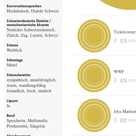
Konversationssprachen
Hochdeutsch, Dialekt Schweiz
Schweizerdeutsche Dialekte /
westschweizerische Akzente
Neutrales Schweizerdeutsch,
Ticketcorner
Zürich, Zug, Luzern, Schwyz
2024
DE
Stimme
Weiblich
Stimmlage
Mittel
WWF
Stimmcharakter
sympathisch, unaufdringlich,
2023
DE
warm, wandlungsfähig
freundlich, frech, sinnlich
Lipsync
Ja
Joya Marlee
Beruf
Sprecherin, Multimedia
2023
CH
Produzentin, Sängerin