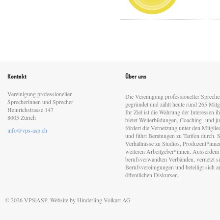
Kontakt
Über uns
Vereinigung professioneller
Die Vereinigung professioneller Sprech
Sprecherinnen und Sprecher
gegründet und zählt heute rund 265 Mitgl
Heinrichstrasse 147
Ihr Ziel ist die Wahrung der Interessen 
8005 Zürich
bietet Weiterbildungen, Coaching und jur
fördert die Vernetzung unter den Mitgli
info@vps-asp.ch
und führt Beratungen zu Tarifen durch. Si
Verhältnisse zu Studios, Produzent*inn
weiteren Arbeitgeber*innen. Ausserdem 
berufsverwandten Verbänden, vernetzt sic
Berufsvereinigungen und beteiligt sich 
öffentlichen Diskursen.
© 2026 VPS|ASP, Website by
Hinderling Volkart AG