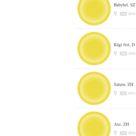
Babybel, SZ
2016
CH
Kägi fret, D
2016
DE
Saturn, ZH
2013
CH
Axe, ZH
2010
CH