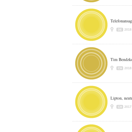
Telefonansag
2018
DE
Tim Bendzko
2018
CH
Lipton, neut
2017
CH