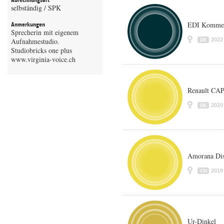
Abrechnungsart
selbständig / SPK
EDI Komme
Anmerkungen
Sprecherin mit eigenem
Aufnahmestudio.
2022
DE
Studiobricks one plus
www.virginia-voice.ch
Renault CA
2020
DE
Amorana Dis
2019
CH
Ur-Dinkel