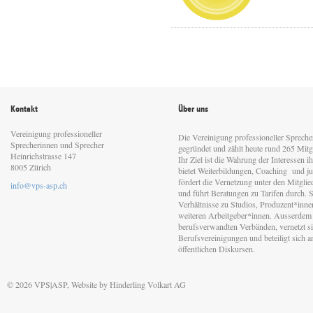
Kontakt
Über uns
Vereinigung professioneller
Die Vereinigung professioneller Sprech
Sprecherinnen und Sprecher
gegründet und zählt heute rund 265 Mitgl
Heinrichstrasse 147
Ihr Ziel ist die Wahrung der Interessen 
8005 Zürich
bietet Weiterbildungen, Coaching und jur
fördert die Vernetzung unter den Mitgli
info@vps-asp.ch
und führt Beratungen zu Tarifen durch. Si
Verhältnisse zu Studios, Produzent*inn
weiteren Arbeitgeber*innen. Ausserdem 
berufsverwandten Verbänden, vernetzt sic
Berufsvereinigungen und beteiligt sich 
öffentlichen Diskursen.
© 2026 VPS|ASP, Website by
Hinderling Volkart AG