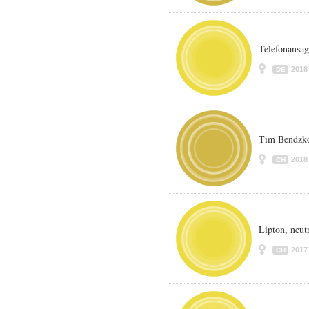
Telefonansag
2018
DE
Tim Bendzko
2018
CH
Lipton, neut
2017
CH