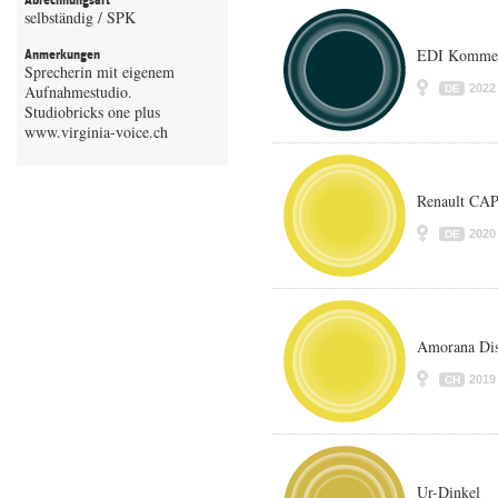
Abrechnungsart
selbständig / SPK
EDI Komme
Anmerkungen
Sprecherin mit eigenem
Aufnahmestudio.
2022
DE
Studiobricks one plus
www.virginia-voice.ch
Renault CA
2020
DE
Amorana Dis
2019
CH
Ur-Dinkel