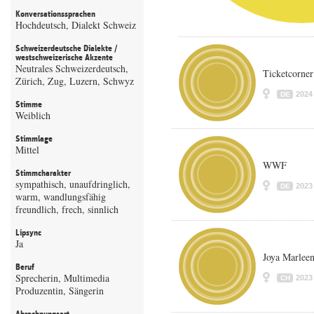
Konversationssprachen
Hochdeutsch, Dialekt Schweiz
Schweizerdeutsche Dialekte /
westschweizerische Akzente
Neutrales Schweizerdeutsch,
Ticketcorner
Zürich, Zug, Luzern, Schwyz
2024
DE
Stimme
Weiblich
Stimmlage
Mittel
WWF
Stimmcharakter
sympathisch, unaufdringlich,
2023
DE
warm, wandlungsfähig
freundlich, frech, sinnlich
Lipsync
Ja
Joya Marlee
Beruf
Sprecherin, Multimedia
2023
CH
Produzentin, Sängerin