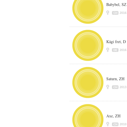
Babybel, SZ
2016
CH
Kägi fret, D
2016
DE
Saturn, ZH
2013
CH
Axe, ZH
2010
CH