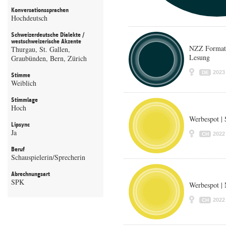
Konversationssprachen
Hochdeutsch
Schweizerdeutsche Dialekte /
westschweizerische Akzente
NZZ Format
Thurgau, St. Gallen,
Lesung
Graubünden, Bern, Zürich
2023
DE
Stimme
Weiblich
Stimmlage
Hoch
Werbespot |
Lipsync
Ja
2022
CH
Beruf
Schauspielerin/Sprecherin
Abrechnungsart
SPK
Werbespot |
2022
CH