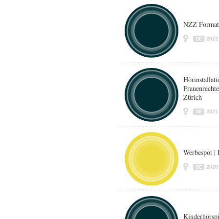
NZZ Format
2022
DE
Hörinstallati
Frauenrecht
Zürich
2021
DE
Werbespot | 
2020
DE
Kinderhörspi