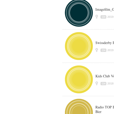
Imagefilm_G
2019
CH
Swissderby 
2019
CH
Kids Club Vo
2018
CH
Radio TOP B
Bier