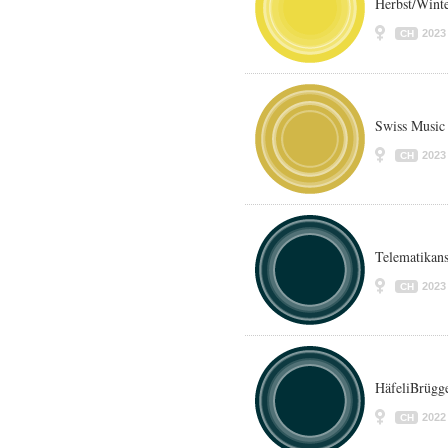
Herbst/Wint
2023
CH
Swiss Music
2023
CH
Telematikan
2023
CH
HäfeliBrügg
2022
CH