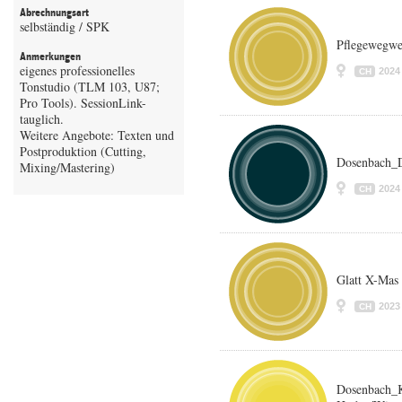
Abrechnungsart
selbständig / SPK
Pflegewegwe
Anmerkungen
eigenes professionelles
2024
CH
Tonstudio (TLM 103, U87;
Pro Tools). SessionLink-
tauglich.
Weitere Angebote: Texten und
Postproduktion (Cutting,
Dosenbach_
Mixing/Mastering)
2024
CH
Glatt X-Mas
2023
CH
Dosenbach_