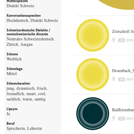
Muttersprache
Dialekt Schweiz
Konversationssprachen
Hochdeutsch, Dialekt Schweiz
Schweizerdeutsche Dialekte /
Zeitschrift 
westschweizerische Akzente
Neutrales Schweizerdeutsch,
2025
CH
Zürich, Aargau
Stimme
Weiblich
Stimmlage
Dosenbach_S
Mittel
2025
CH
Stimmcharakter
jung, dynamisch, frisch,
freundlich, smart, cool,
sachlich, warm, samtig
Lipsync
Raiffeisenba
Ja
2024
CH
Beruf
Sprecherin, Lehrerin