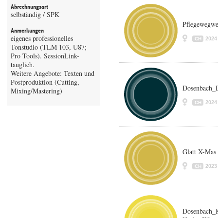
Abrechnungsart
selbständig / SPK
Pflegewegwe
Anmerkungen
eigenes professionelles
2024
CH
Tonstudio (TLM 103, U87;
Pro Tools). SessionLink-
tauglich.
Weitere Angebote: Texten und
Postproduktion (Cutting,
Dosenbach_
Mixing/Mastering)
2024
CH
Glatt X-Mas
2023
CH
Dosenbach_