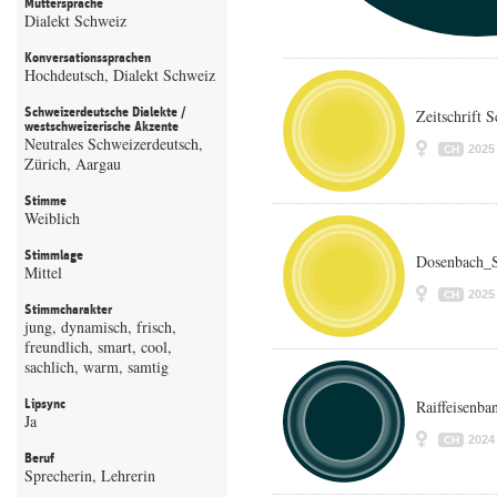
Muttersprache
Dialekt Schweiz
Konversationssprachen
Hochdeutsch, Dialekt Schweiz
Schweizerdeutsche Dialekte /
Zeitschrift 
westschweizerische Akzente
Neutrales Schweizerdeutsch,
2025
CH
Zürich, Aargau
Stimme
Weiblich
Stimmlage
Dosenbach_S
Mittel
2025
CH
Stimmcharakter
jung, dynamisch, frisch,
freundlich, smart, cool,
sachlich, warm, samtig
Lipsync
Raiffeisenba
Ja
2024
CH
Beruf
Sprecherin, Lehrerin