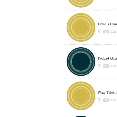
Emanis Dam
2021
CH
Podcast Que
2020
DE
iWay Teleko
2020
CH