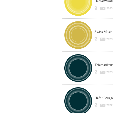
Herbst/Wint
2023
CH
Swiss Music
2023
CH
Telematikan
2023
CH
HäfeliBrügg
2022
CH