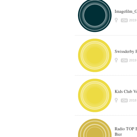
Imagefilm_G
2019
CH
Swissderby 
2019
CH
Kids Club Vo
2018
CH
Radio TOP B
Bier