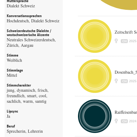
Muttersprache
Dialekt Schweiz
Konversationssprachen
Hochdeutsch, Dialekt Schweiz
Schweizerdeutsche Dialekte /
Zeitschrift 
westschweizerische Akzente
Neutrales Schweizerdeutsch,
2025
CH
Zürich, Aargau
Stimme
Weiblich
Stimmlage
Dosenbach_S
Mittel
2025
CH
Stimmcharakter
jung, dynamisch, frisch,
freundlich, smart, cool,
sachlich, warm, samtig
Lipsync
Raiffeisenba
Ja
2024
CH
Beruf
Sprecherin, Lehrerin