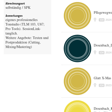
Abrechnungsart
selbständig / SPK
Pflegewegwe
Anmerkungen
eigenes professionelles
2024
CH
Tonstudio (TLM 103, U87;
Pro Tools). SessionLink-
tauglich.
Weitere Angebote: Texten und
Postproduktion (Cutting,
Dosenbach_
Mixing/Mastering)
2024
CH
Glatt X-Mas
2023
CH
Dosenbach_