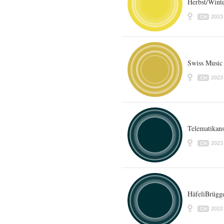
Herbst/Wint
2023
CH
Swiss Music
2023
CH
Telematikan
2023
CH
HäfeliBrügg
2022
CH