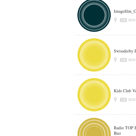
Imagefilm_G
2019
CH
Swissderby 
2019
CH
Kids Club Vo
2018
CH
Radio TOP B
Bier