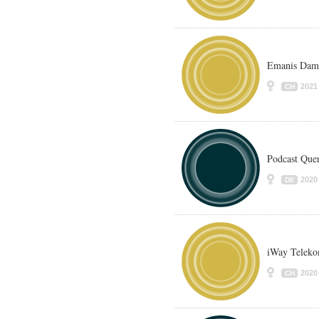
Emanis Dam
2021
CH
Podcast Que
2020
DE
iWay Teleko
2020
CH