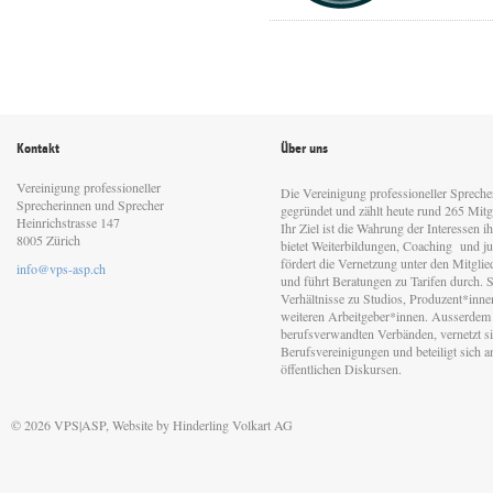
Kontakt
Über uns
Vereinigung professioneller
Die Vereinigung professioneller Sprech
Sprecherinnen und Sprecher
gegründet und zählt heute rund 265 Mitgl
Heinrichstrasse 147
Ihr Ziel ist die Wahrung der Interessen 
8005 Zürich
bietet Weiterbildungen, Coaching und jur
fördert die Vernetzung unter den Mitgli
info@vps-asp.ch
und führt Beratungen zu Tarifen durch. Si
Verhältnisse zu Studios, Produzent*inn
weiteren Arbeitgeber*innen. Ausserdem 
berufsverwandten Verbänden, vernetzt sic
Berufsvereinigungen und beteiligt sich 
öffentlichen Diskursen.
© 2026 VPS|ASP, Website by
Hinderling Volkart AG