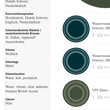
Dialekt Schweiz,
Niederländisch
Konversationssprachen
Hochdeutsch, Dialekt Schweiz,
Englisch, Niederländisch
Wasserwunde
Schweiz_SRF
Schweizerdeutsche Dialekte /
westschweizerische Akzente
2025
DE
St. Gallen, Appenzell
Ausserrhoden
Stimme
Weiblich
Wasserwunde
Schweiz_SRF
Stimmlage
Mittel
2025
DE
Stimmcharakter
Warm, hell, persönlich
--
Warm, vibrant, clear, authentic
VPS Demo- 
Standart British Accent
2025
EN
Lipsync
Nein