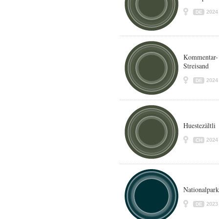
2024
DE
Kommentar- 
Streisand
2024
DE
Huestezältli
2024
CH
Nationalpar
2023
DE