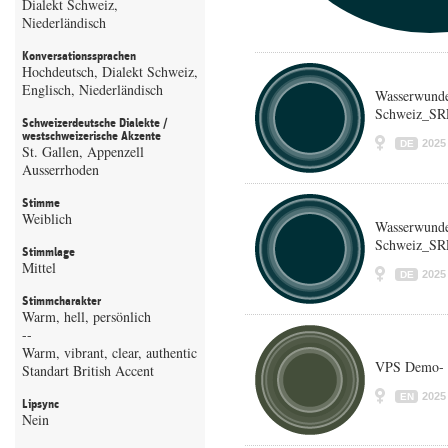
Dialekt Schweiz,
Niederländisch
Konversationssprachen
Hochdeutsch, Dialekt Schweiz,
Englisch, Niederländisch
Wasserwunde
Schweiz_SRF
Schweizerdeutsche Dialekte /
westschweizerische Akzente
2025
DE
St. Gallen, Appenzell
Ausserrhoden
Stimme
Weiblich
Wasserwunde
Schweiz_SRF
Stimmlage
Mittel
2025
DE
Stimmcharakter
Warm, hell, persönlich
--
Warm, vibrant, clear, authentic
VPS Demo- 
Standart British Accent
2025
EN
Lipsync
Nein