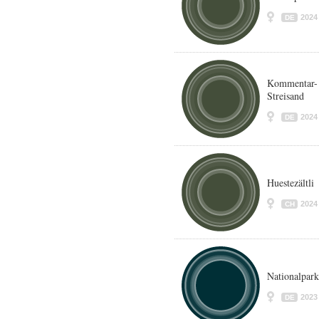
2024
DE
Kommentar- 
Streisand
2024
DE
Huestezältli
2024
CH
Nationalpar
2023
DE