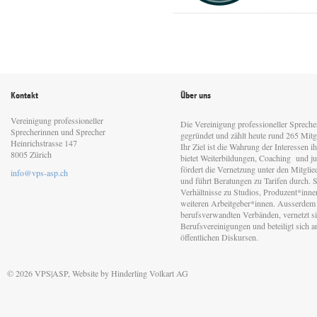
Kontakt
Über uns
Vereinigung professioneller
Die Vereinigung professioneller Sprech
Sprecherinnen und Sprecher
gegründet und zählt heute rund 265 Mitgl
Heinrichstrasse 147
Ihr Ziel ist die Wahrung der Interessen 
8005 Zürich
bietet Weiterbildungen, Coaching und jur
fördert die Vernetzung unter den Mitgli
info@vps-asp.ch
und führt Beratungen zu Tarifen durch. Si
Verhältnisse zu Studios, Produzent*inn
weiteren Arbeitgeber*innen. Ausserdem 
berufsverwandten Verbänden, vernetzt sic
Berufsvereinigungen und beteiligt sich 
öffentlichen Diskursen.
© 2026 VPS|ASP, Website by
Hinderling Volkart AG