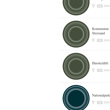
2024
DE
Kommentar- 
Streisand
2024
DE
Huestezältli
2024
CH
Nationalpar
2023
DE