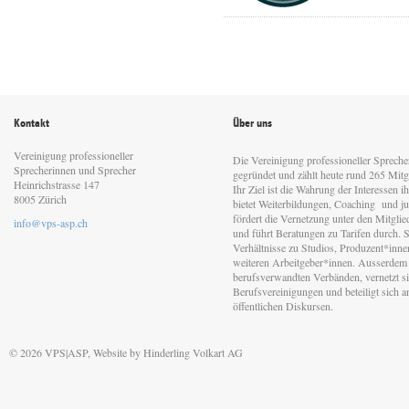
Kontakt
Über uns
Vereinigung professioneller
Die Vereinigung professioneller Sprech
Sprecherinnen und Sprecher
gegründet und zählt heute rund 265 Mitgl
Heinrichstrasse 147
Ihr Ziel ist die Wahrung der Interessen 
8005 Zürich
bietet Weiterbildungen, Coaching und jur
fördert die Vernetzung unter den Mitgli
info@vps-asp.ch
und führt Beratungen zu Tarifen durch. Si
Verhältnisse zu Studios, Produzent*inn
weiteren Arbeitgeber*innen. Ausserdem 
berufsverwandten Verbänden, vernetzt sic
Berufsvereinigungen und beteiligt sich 
öffentlichen Diskursen.
© 2026 VPS|ASP, Website by
Hinderling Volkart AG