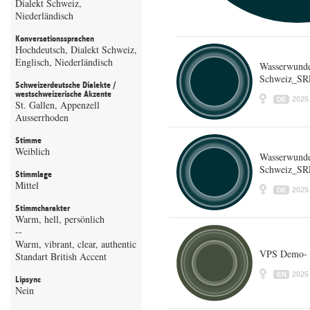
Dialekt Schweiz,
Niederländisch
Konversationssprachen
Hochdeutsch, Dialekt Schweiz,
Englisch, Niederländisch
Wasserwunde
Schweiz_SRF
Schweizerdeutsche Dialekte /
westschweizerische Akzente
2025
DE
St. Gallen, Appenzell
Ausserrhoden
Stimme
Weiblich
Wasserwunde
Schweiz_SRF
Stimmlage
Mittel
2025
DE
Stimmcharakter
Warm, hell, persönlich
--
Warm, vibrant, clear, authentic
VPS Demo- 
Standart British Accent
2025
EN
Lipsync
Nein