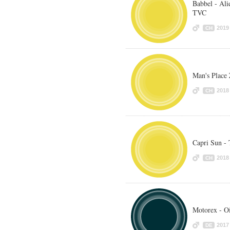
Babbel - Ali
TVC
2019
CH
Man's Place 
2018
CH
Capri Sun - 
2018
CH
Motorex - Oi
2017
DE