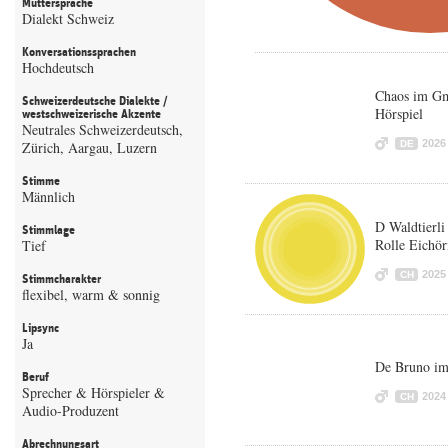
Muttersprache
Dialekt Schweiz
Konversationssprachen
Hochdeutsch
Chaos im Gm
Schweizerdeutsche Dialekte /
Hörspiel
westschweizerische Akzente
Neutrales Schweizerdeutsch,
2026
Zürich, Aargau, Luzern
DE
Stimme
Männlich
D Waldtierli
Stimmlage
Rolle Eichör
Tief
2025
CH
Stimmcharakter
flexibel, warm & sonnig
Lipsync
Ja
De Bruno im
Beruf
Sprecher & Hörspieler &
2024
CH
Audio-Produzent
Abrechnungsart