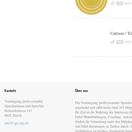
2015
CH
Cartoon / T
2015
DE
Kontakt
Über uns
Vereinigung professioneller
Die Vereinigung professioneller Sprech
Sprecherinnen und Sprecher
gegründet und zählt heute rund 265 Mitgl
Heinrichstrasse 147
Ihr Ziel ist die Wahrung der Interessen 
8005 Zürich
bietet Weiterbildungen, Coaching und jur
fördert die Vernetzung unter den Mitgli
info@vps-asp.ch
und führt Beratungen zu Tarifen durch. Si
Verhältnisse zu Studios, Produzent*inn