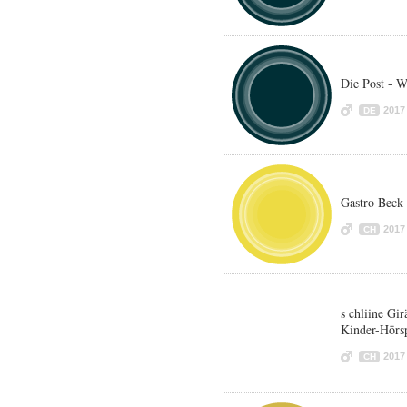
Die Post - W
2017
DE
Gastro Beck
2017
CH
s chliine Gir
Kinder-Hörsp
2017
CH