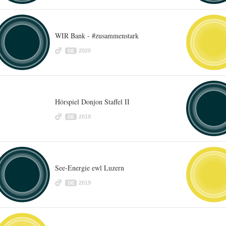
WIR Bank - #zusammenstark
2020
DE
Hörspiel Donjon Staffel II
2019
DE
See-Energie ewl Luzern
2019
DE