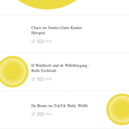
Chaos im Gmües-Garte Kinder-
Hörspiel
2026
DE
D Waldtierli und de Wältübergang -
Rolle Eichörnli
2025
CH
De Bruno im TokTik Wald, Wölfli
2024
CH