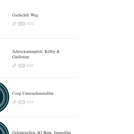
Gschichtli Weg
2023
CH
Schreckmümpfeli: Killby &
Guillotine
2023
DE
Coop Unternehmensfilm
2023
DE
Gelenkwellen AG Bern, Imagefilm