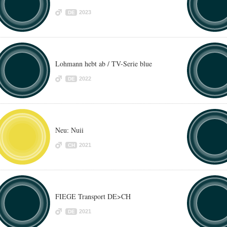
2023
DE
Lohmann hebt ab / TV-Serie blue
2022
DE
Neu: Nuii
2021
CH
FIEGE Transport DE>CH
2021
DE