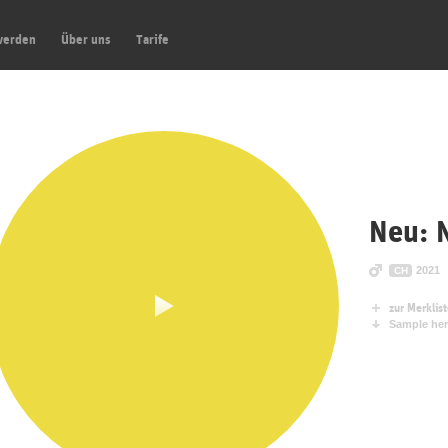
werden
Über uns
Tarife
Neu: 
2021
CH
zur Merklis
Sample her