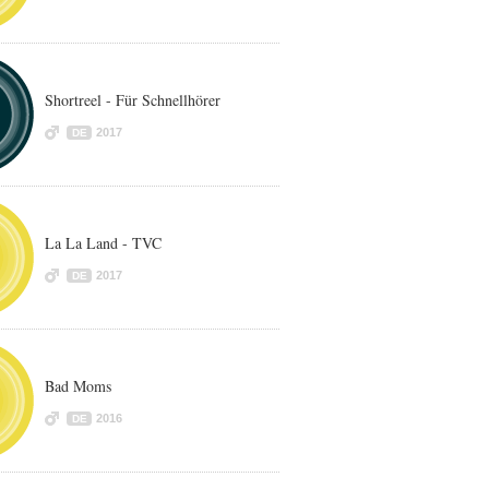
Shortreel - Für Schnellhörer
2017
DE
La La Land - TVC
2017
DE
Bad Moms
2016
DE