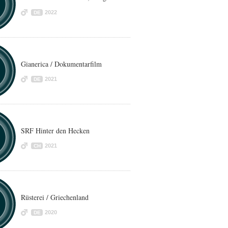
2022
DE
Gianerica / Dokumentarfilm
2021
DE
SRF Hinter den Hecken
2021
CH
Rüsterei / Griechenland
2020
DE