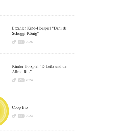
Erzähler Kind-Hörspiel "Dani de
Schoggi-König"
2025
CH
Kinder-Hörspiel "D Leila und de
Allme-Riis"
2024
CH
Coop Bio
2023
CH