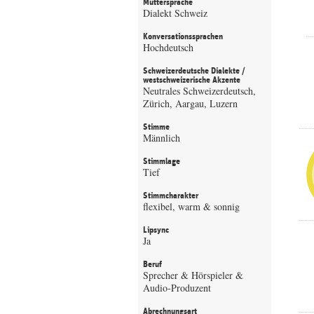
Muttersprache
Dialekt Schweiz
Konversationssprachen
Hochdeutsch
Schweizerdeutsche Dialekte /
westschweizerische Akzente
Neutrales Schweizerdeutsch,
Zürich, Aargau, Luzern
Stimme
Männlich
Stimmlage
Tief
Stimmcharakter
flexibel, warm & sonnig
Lipsync
Ja
Beruf
Sprecher & Hörspieler &
Audio-Produzent
Abrechnungsart