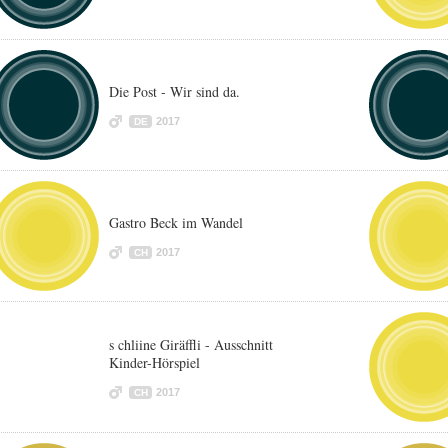
Die Post - Wir sind da.
2017
DE
Gastro Beck im Wandel
2017
CH
s chliine Giräffli - Ausschnitt
Kinder-Hörspiel
2017
CH