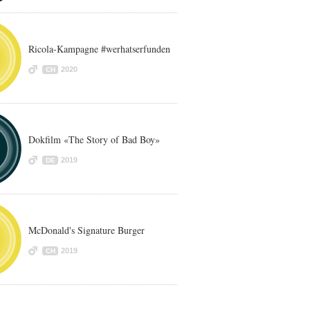
Ricola-Kampagne #werhatserfunden
2020
CH
Dokfilm «The Story of Bad Boy»
2019
DE
McDonald's Signature Burger
2019
CH