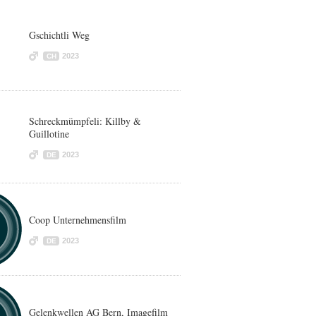
Gschichtli Weg
2023
CH
Schreckmümpfeli: Killby &
Guillotine
2023
DE
Coop Unternehmensfilm
2023
DE
Gelenkwellen AG Bern, Imagefilm