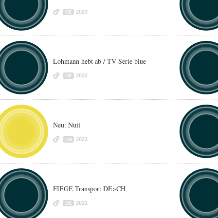
2023
DE
Lohmann hebt ab / TV-Serie blue
2022
DE
Neu: Nuii
2021
CH
FIEGE Transport DE>CH
2021
DE