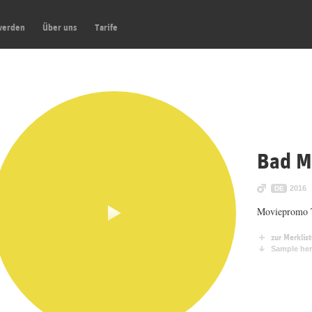
werden
Über uns
Tarife
Bad 
2016
DE
Moviepromo T
zur Merklis
Sample her