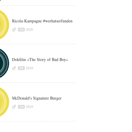
Ricola-Kampagne #werhatserfunden
2020
CH
Dokfilm «The Story of Bad Boy»
2019
DE
McDonald's Signature Burger
2019
CH