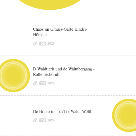
Chaos im Gmües-Garte Kinder-
Hörspiel
2026
DE
D Waldtierli und de Wältübergang -
Rolle Eichörnli
2025
CH
De Bruno im TokTik Wald, Wölfli
2024
CH