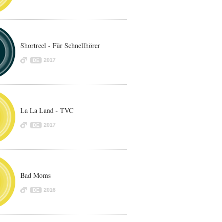
Shortreel - Für Schnellhörer
2017
DE
La La Land - TVC
2017
DE
Bad Moms
2016
DE