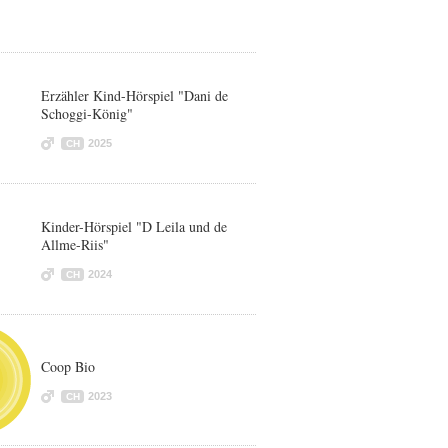
Erzähler Kind-Hörspiel "Dani de
Schoggi-König"
2025
CH
Kinder-Hörspiel "D Leila und de
Allme-Riis"
2024
CH
Coop Bio
2023
CH