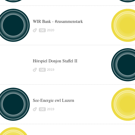
WIR Bank - #zusammenstark
2020
DE
Hörspiel Donjon Staffel II
2019
DE
See-Energie ewl Luzern
2019
DE