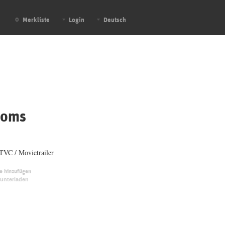
Merkliste
Login
Deutsch
0
Moms
VC / Movietrailer
te hinzufügen
unterladen