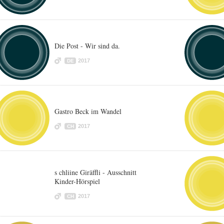
Die Post - Wir sind da.
2017
DE
Gastro Beck im Wandel
2017
CH
s chliine Giräffli - Ausschnitt
Kinder-Hörspiel
2017
CH