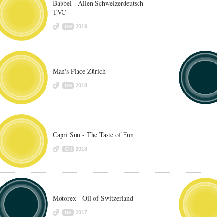
Babbel - Alien Schweizerdeutsch
TVC
2019
CH
Man's Place Zürich
2018
CH
Capri Sun - The Taste of Fun
2018
CH
Motorex - Oil of Switzerland
2017
DE