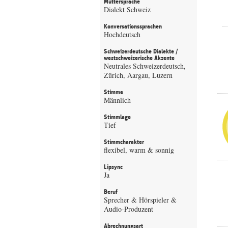
Muttersprache
Dialekt Schweiz
Konversationssprachen
Hochdeutsch
Schweizerdeutsche Dialekte /
westschweizerische Akzente
Neutrales Schweizerdeutsch,
Zürich, Aargau, Luzern
Stimme
Männlich
Stimmlage
Tief
Stimmcharakter
flexibel, warm & sonnig
Lipsync
Ja
Beruf
Sprecher & Hörspieler &
Audio-Produzent
Abrechnungsart