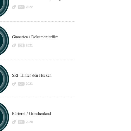
2022
DE
Gianerica / Dokumentarfilm
2021
DE
SRF Hinter den Hecken
2021
CH
Rüsterei / Griechenland
2020
DE