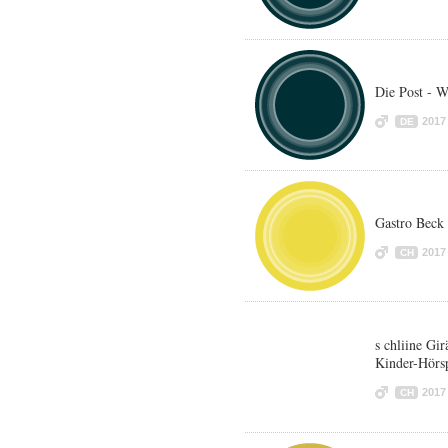
Die Post - W
2017
DE
Gastro Beck
2017
CH
s chliine Gir
Kinder-Hörsp
2017
CH