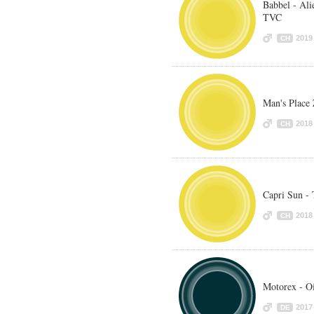
Babbel - Ali
TVC
2019
CH
Man's Place 
2018
CH
Capri Sun - 
2018
CH
Motorex - Oi
2017
DE