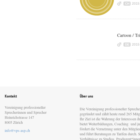
2015
CH
Cartoon / T
2015
DE
Kontakt
Über uns
Vereinigung professioneller
Die Vereinigung professioneller Sprech
Sprecherinnen und Sprecher
gegründet und zählt heute rund 265 Mitgl
Heinrichstrasse 147
Ihr Ziel ist die Wahrung der Interessen 
8005 Zürich
bietet Weiterbildungen, Coaching und jur
fördert die Vernetzung unter den Mitgli
info@vps-asp.ch
und führt Beratungen zu Tarifen durch. Si
Verhältnisse zu Studios, Produzent*inn