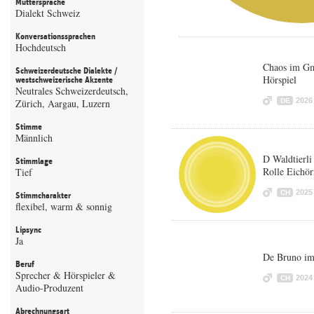
Muttersprache
Dialekt Schweiz
Konversationssprachen
Hochdeutsch
Chaos im Gm
Schweizerdeutsche Dialekte /
Hörspiel
westschweizerische Akzente
Neutrales Schweizerdeutsch,
2026
Zürich, Aargau, Luzern
DE
Stimme
Männlich
D Waldtierli
Stimmlage
Rolle Eichör
Tief
2025
CH
Stimmcharakter
flexibel, warm & sonnig
Lipsync
Ja
De Bruno im
Beruf
Sprecher & Hörspieler &
2024
CH
Audio-Produzent
Abrechnungsart