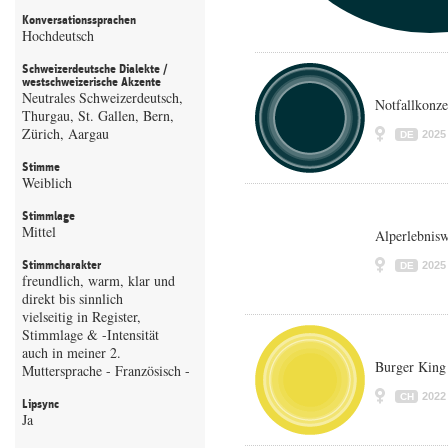
Konversationssprachen
Hochdeutsch
Schweizerdeutsche Dialekte /
westschweizerische Akzente
Neutrales Schweizerdeutsch,
Notfallkonze
Thurgau, St. Gallen, Bern,
Zürich, Aargau
2025
DE
Stimme
Weiblich
Stimmlage
Mittel
Alperlebnisw
Stimmcharakter
2025
DE
freundlich, warm, klar und
direkt bis sinnlich
vielseitig in Register,
Stimmlage & -Intensität
auch in meiner 2.
Burger King
Muttersprache - Französisch -
2022
CH
Lipsync
Ja