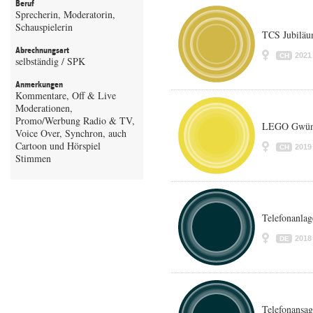
Beruf
Sprecherin, Moderatorin,
Schauspielerin
TCS Jubilä
Abrechnungsart
2021
CH
selbständig / SPK
Anmerkungen
Kommentare, Off & Live
Moderationen,
Promo/Werbung Radio & TV,
LEGO Gwünn
Voice Over, Synchron, auch
Cartoon und Hörspiel
2019
CH
Stimmen
Telefonanla
2018
DE
Telefonansag