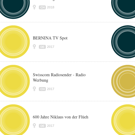
2018
CH
BERNINA TV Spot
2017
DE
Swisscom Radiosender - Radio
Werbung
2017
CH
600 Jahre Niklaus von der Flüeh
2017
DE