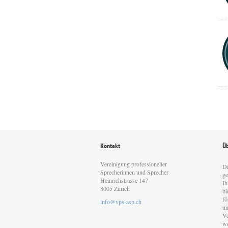
Kontakt
Üb
Vereinigung professioneller
Di
Sprecherinnen und Sprecher
ge
Heinrichstrasse 147
Ih
8005 Zürich
bi
fö
info@vps-asp.ch
un
Ve
we