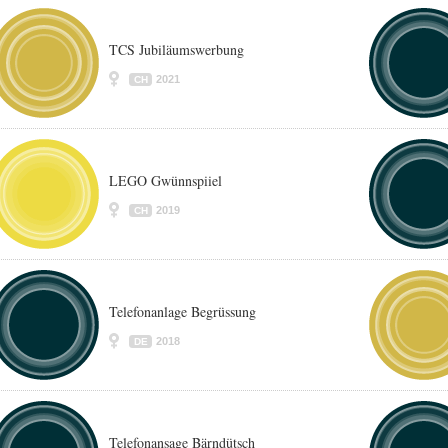
TCS Jubiläumswerbung
2021
CH
LEGO Gwünnspiiel
2019
CH
Telefonanlage Begrüssung
2018
DE
Telefonansage Bärndütsch