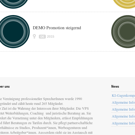
DEMO Promotion steigernd
2015
DE
er uns
News
KI-Gagenkomp
e Vereinigung professioneller SprecherInnen wurde 1990
Allgemeine Inf
gründet und zählt heute rund 265 Mitglieder.
r Ziel ist die Wahrung der Interessen ihrer Mitglieder. Die VPS
Allgemeine Inf
etet Weiterbildungen, Coaching und juristische Beratung an. Sie
Allgemeine Inf
rdert die Vernetzung unter den Mitgliedern, erlässt Empfehlungen
d führt Beratungen zu Tarifen durch. Sie pflegt partnerschaftliche
Allgemeine Inf
rhältnisse zu Studios, Produzent*innen, Werbeagenturen und
iteren Arbeitgeber*innen. Ausserdem steht sie im Austausch mit