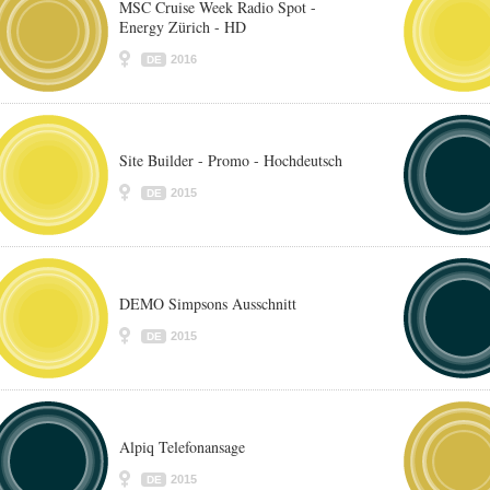
MSC Cruise Week Radio Spot -
Energy Zürich - HD
2016
DE
Site Builder - Promo - Hochdeutsch
2015
DE
DEMO Simpsons Ausschnitt
2015
DE
Alpiq Telefonansage
2015
DE