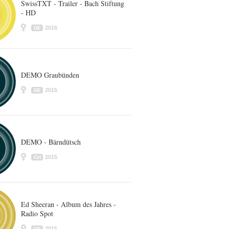
SwissTXT - Trailer - Bach Stiftung
- HD
2016
DE
DEMO Graubünden
2015
DE
DEMO - Bärndütsch
2015
CH
Ed Sheeran - Album des Jahres -
Radio Spot
2015
DE