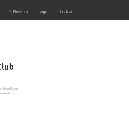
Merkliste
Login
Deutsch
0
lub
te hinzufügen
unterladen