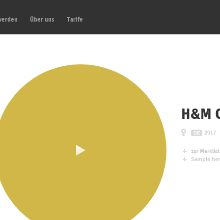
werden
Über uns
Tarife
H&M C
2017
DE
zur Merklis
Sample her