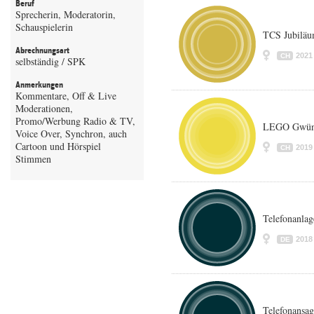
Beruf
Sprecherin, Moderatorin,
Schauspielerin
TCS Jubilä
Abrechnungsart
2021
CH
selbständig / SPK
Anmerkungen
Kommentare, Off & Live
Moderationen,
Promo/Werbung Radio & TV,
LEGO Gwünn
Voice Over, Synchron, auch
Cartoon und Hörspiel
2019
CH
Stimmen
Telefonanla
2018
DE
Telefonansag