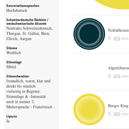
Konversationssprachen
Hochdeutsch
Schweizerdeutsche Dialekte /
westschweizerische Akzente
Neutrales Schweizerdeutsch,
Notfallkonze
Thurgau, St. Gallen, Bern,
Zürich, Aargau
2025
DE
Stimme
Weiblich
Stimmlage
Mittel
Alperlebnisw
Stimmcharakter
2025
DE
freundlich, warm, klar und
direkt bis sinnlich
vielseitig in Register,
Stimmlage & -Intensität
auch in meiner 2.
Burger King
Muttersprache - Französisch -
2022
CH
Lipsync
Ja