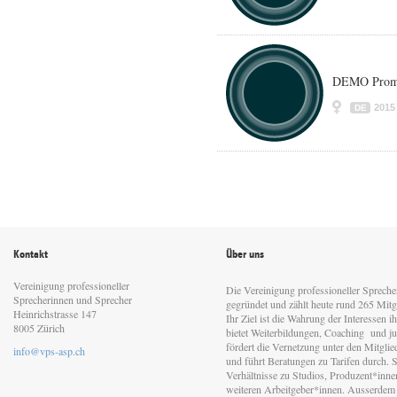
DEMO Promo
2015
DE
Kontakt
Über uns
Vereinigung professioneller
Die Vereinigung professioneller Sprech
Sprecherinnen und Sprecher
gegründet und zählt heute rund 265 Mitgl
Heinrichstrasse 147
Ihr Ziel ist die Wahrung der Interessen 
8005 Zürich
bietet Weiterbildungen, Coaching und jur
fördert die Vernetzung unter den Mitgli
info@vps-asp.ch
und führt Beratungen zu Tarifen durch. Si
Verhältnisse zu Studios, Produzent*inn
weiteren Arbeitgeber*innen. Ausserdem 