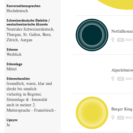
Konversationssprachen
Hochdeutsch
Schweizerdeutsche Dialekte /
westschweizerische Akzente
Neutrales Schweizerdeutsch,
Notfallkonze
Thurgau, St. Gallen, Bern,
Zürich, Aargau
2025
DE
Stimme
Weiblich
Stimmlage
Mittel
Alperlebnisw
Stimmcharakter
2025
DE
freundlich, warm, klar und
direkt bis sinnlich
vielseitig in Register,
Stimmlage & -Intensität
auch in meiner 2.
Burger King
Muttersprache - Französisch -
2022
CH
Lipsync
Ja