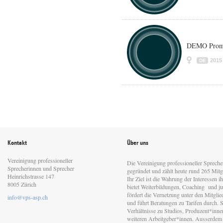
DEMO Promo
2015
DE
Kontakt
Über uns
Vereinigung professioneller
Die Vereinigung professioneller Sprech
Sprecherinnen und Sprecher
gegründet und zählt heute rund 265 Mitgl
Heinrichstrasse 147
Ihr Ziel ist die Wahrung der Interessen 
8005 Zürich
bietet Weiterbildungen, Coaching und jur
fördert die Vernetzung unter den Mitgli
info@vps-asp.ch
und führt Beratungen zu Tarifen durch. Si
Verhältnisse zu Studios, Produzent*inn
weiteren Arbeitgeber*innen. Ausserdem 