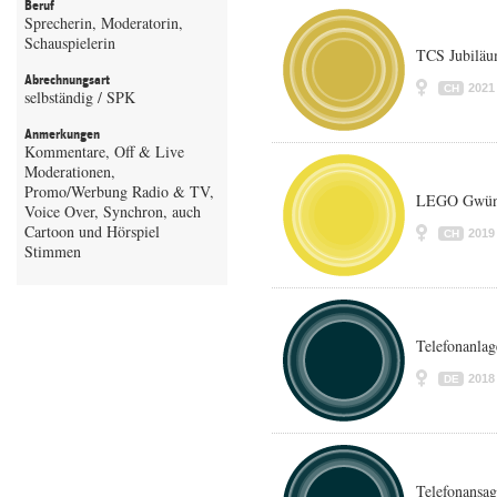
Beruf
Sprecherin, Moderatorin,
Schauspielerin
TCS Jubilä
Abrechnungsart
2021
CH
selbständig / SPK
Anmerkungen
Kommentare, Off & Live
Moderationen,
Promo/Werbung Radio & TV,
LEGO Gwünn
Voice Over, Synchron, auch
Cartoon und Hörspiel
2019
CH
Stimmen
Telefonanla
2018
DE
Telefonansag