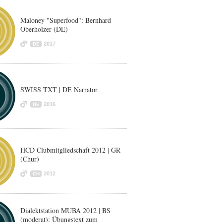
Maloney "Superfood": Bernhard
Oberholzer (DE)
2017
DE
SWISS TXT | DE Narrator
2016
DE
HCD Clubmitgliedschaft 2012 | GR
(Chur)
2012
CH
Dialektstation MUBA 2012 | BS
(moderat): Übungstext zum