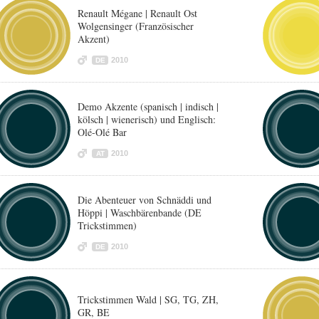
Renault Mégane | Renault Ost
Wolgensinger (Französischer
Akzent)
2010
DE
Demo Akzente (spanisch | indisch |
kölsch | wienerisch) und Englisch:
Olé-Olé Bar
2010
AT
Die Abenteuer von Schnäddi und
Höppi | Waschbärenbande (DE
Trickstimmen)
2010
DE
Trickstimmen Wald | SG, TG, ZH,
GR, BE