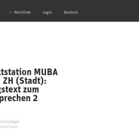
Merkliste
Login
Deutsch
0
ktstation MUBA
 ZH (Stadt):
stext zum
prechen 2
te hinzufügen
unterladen