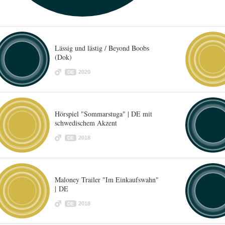
Lässig und lästig / Beyond Boobs
(Dok)
2020
DE
Hörspiel "Sommarstuga" | DE mit
schwedischem Akzent
2018
DE
Maloney Trailer "Im Einkaufswahn"
| DE
2018
DE