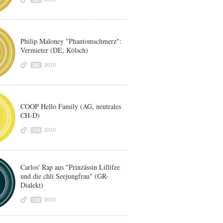
Philip Maloney "Phantomschmerz":
Vermieter (DE, Kölsch)
2010
DE
COOP Hello Family (AG, neutrales
CH-D)
2010
CH
Carlos' Rap aus "Prinzässin Lillifee
und die chli Seejungfrau" (GR-
Dialekt)
2010
CH