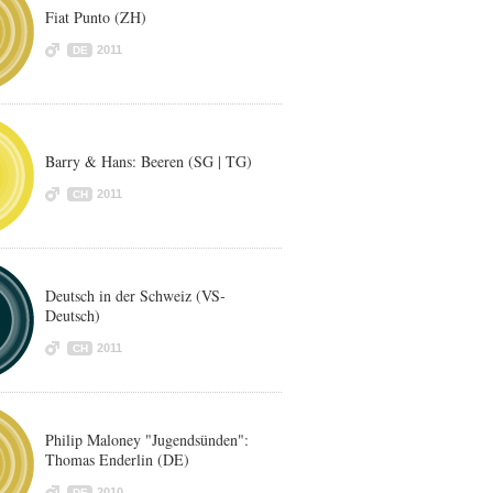
Fiat Punto (ZH)
2011
DE
Barry & Hans: Beeren (SG | TG)
2011
CH
Deutsch in der Schweiz (VS-
Deutsch)
2011
CH
Philip Maloney "Jugendsünden":
Thomas Enderlin (DE)
2010
DE