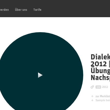
werden
Über uns
Tarife
Diale
2012 |
Übung
Nachs
2012
CH
zur Merklis
Sample her