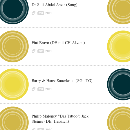
Dr Sidi Abdel Assar (Song)
2011
CH
Fiat Bravo (DE mit CH-Akzent)
2011
DE
Barry & Hans: Sauerkraut (SG | TG)
2011
CH
Philip Maloney "Das Tattoo": Jack
Steiner (DE, Hessisch)
2010
DE