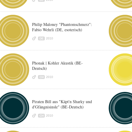
Philip Maloney "Phantomschmerz":
Fabio Wehrli (DE, esoterisch)
2010
DE
Phonak | Kohler Akustik (BE-
Deutsch)
2010
CH
Piraten Bill aus "Käpt'n Sharky und
d'Gfängnisinsle" (BE-Deutsch)
2010
CH