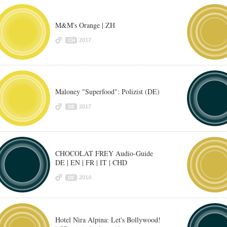
M&M's Orange | ZH
2017
CH
Maloney "Superfood": Polizist (DE)
2017
DE
CHOCOLAT FREY Audio-Guide
DE | EN | FR | IT | CHD
2014
DE
Hotel Nira Alpina: Let's Bollywood!