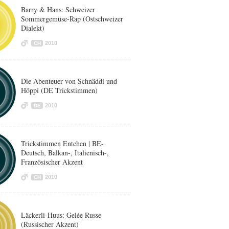
Barry & Hans: Schweizer
Sommergemüse-Rap (Ostschweizer
Dialekt)
2010
CH
Die Abenteuer von Schnäddi und
Höppi (DE Trickstimmen)
2010
DE
Trickstimmen Entchen | BE-
Deutsch, Balkan-, Italienisch-,
Französischer Akzent
2010
CH
Läckerli-Huus: Gelée Russe
(Russischer Akzent)