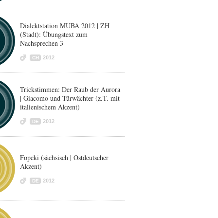
Dialektstation MUBA 2012 | ZH
(Stadt): Übungstext zum
Nachsprechen 3
2012
CH
Trickstimmen: Der Raub der Aurora
| Giacomo und Türwächter (z.T. mit
italienischem Akzent)
2012
DE
Fopeki (sächsisch | Ostdeutscher
Akzent)
2012
DE