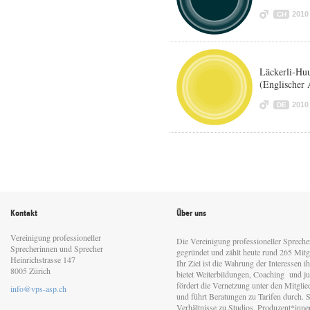
2010
CH
Läckerli-Huu
(Englischer 
2010
DE
Kontakt
Über uns
Vereinigung professioneller
Die Vereinigung professioneller Sprech
Sprecherinnen und Sprecher
gegründet und zählt heute rund 265 Mitgl
Heinrichstrasse 147
Ihr Ziel ist die Wahrung der Interessen 
8005 Zürich
bietet Weiterbildungen, Coaching und jur
fördert die Vernetzung unter den Mitgli
info@vps-asp.ch
und führt Beratungen zu Tarifen durch. Si
Verhältnisse zu Studios, Produzent*inn