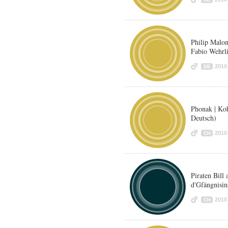
Philip Malo
Fabio Wehrli
2010
DE
Phonak | Ko
Deutsch)
2010
CH
Piraten Bill
d'Gfängnisin
2010
CH