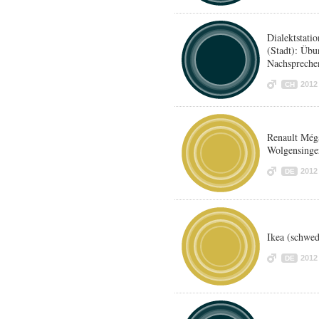
Dialektstat
(Stadt): Übu
Nachspreche
2012
CH
Renault Méga
Wolgensinger
2012
DE
Ikea (schwed
2012
DE