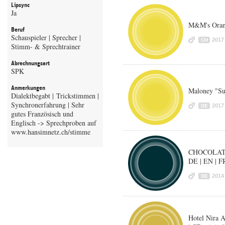
Lipsync
Ja
M&M's Oran
Beruf
Schauspieler | Sprecher |
2017
CH
Stimm- & Sprechtrainer
Abrechnungsart
SPK
Anmerkungen
Maloney "Sup
Dialektbegabt | Trickstimmen |
Synchronerfahrung | Sehr
2017
DE
gutes Französisch und
Englisch -> Sprechproben auf
CHOCOLAT 
DE | EN | F
2014
DE
Hotel Nira A