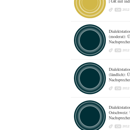
| GR mit in
2012
CH
Dialektstat
(moderat): 
Nachspreche
2012
CH
Dialektstat
(ländlich): 
Nachspreche
2012
CH
Dialektstat
Ostschweiz:
Nachspreche
2012
CH