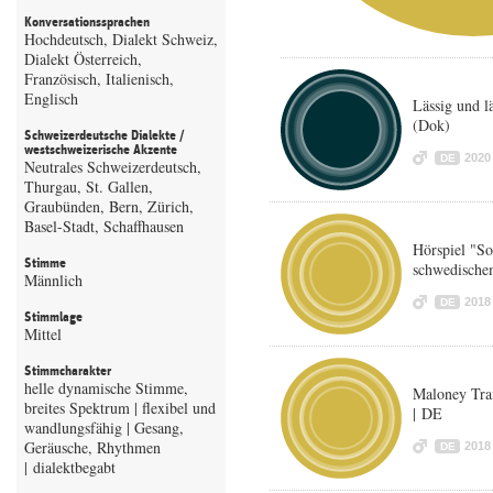
Konversationssprachen
Hochdeutsch, Dialekt Schweiz,
Dialekt Österreich,
Französisch, Italienisch,
Englisch
Lässig und l
(Dok)
Schweizerdeutsche Dialekte /
westschweizerische Akzente
2020
DE
Neutrales Schweizerdeutsch,
Thurgau, St. Gallen,
Graubünden, Bern, Zürich,
Basel-Stadt, Schaffhausen
Hörspiel "S
Stimme
schwedische
Männlich
2018
DE
Stimmlage
Mittel
Stimmcharakter
helle dynamische Stimme,
Maloney Tra
breites Spektrum | flexibel und
| DE
wandlungsfähig | Gesang,
Geräusche, Rhythmen
2018
DE
| dialektbegabt