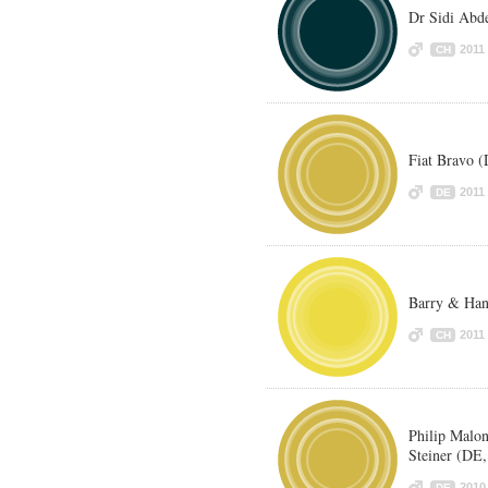
Dr Sidi Abde
2011
CH
Fiat Bravo 
2011
DE
Barry & Han
2011
CH
Philip Malon
Steiner (DE,
2010
DE