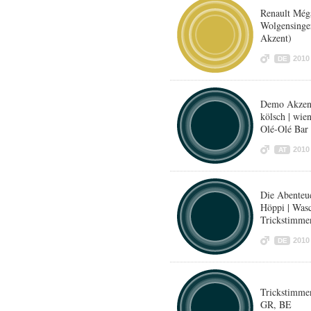
Renault Méga
Wolgensinger
Akzent)
2010
DE
Demo Akzente
kölsch | wie
Olé-Olé Bar
2010
AT
Die Abenteu
Höppi | Was
Trickstimme
2010
DE
Trickstimme
GR, BE