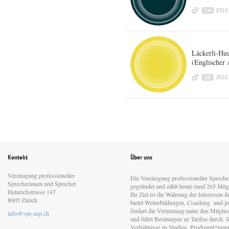
2010
CH
Läckerli-Huu
(Englischer 
2010
DE
Kontakt
Über uns
Vereinigung professioneller
Die Vereinigung professioneller Sprech
Sprecherinnen und Sprecher
gegründet und zählt heute rund 265 Mitgl
Heinrichstrasse 147
Ihr Ziel ist die Wahrung der Interessen 
8005 Zürich
bietet Weiterbildungen, Coaching und jur
fördert die Vernetzung unter den Mitgli
info@vps-asp.ch
und führt Beratungen zu Tarifen durch. Si
Verhältnisse zu Studios, Produzent*inn