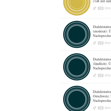
| GR mit in
2012
CH
Dialektstat
(moderat): 
Nachspreche
2012
CH
Dialektstat
(ländlich): 
Nachspreche
2012
CH
Dialektstat
Ostschweiz:
Nachspreche
2012
CH