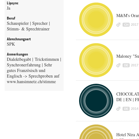
Lipsync
Ja
M&M's Oran
Beruf
Schauspieler | Sprecher |
2017
CH
Stimm- & Sprechtrainer
Abrechnungsart
SPK
Anmerkungen
Maloney "Sup
Dialektbegabt | Trickstimmen |
Synchronerfahrung | Sehr
2017
DE
gutes Französisch und
Englisch -> Sprechproben auf
CHOCOLAT 
DE | EN | F
2014
DE
Hotel Nira A