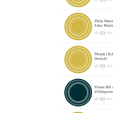
Philip Malo
Fabio Wehrli
2010
DE
Phonak | Ko
Deutsch)
2010
CH
Piraten Bill
d'Gfängnisin
2010
CH