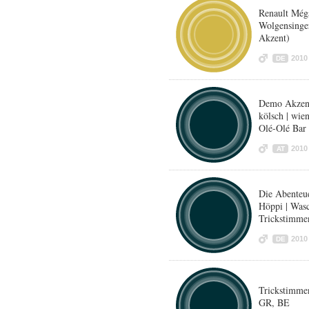
Renault Méga
Wolgensinger
Akzent)
2010
DE
Demo Akzente
kölsch | wie
Olé-Olé Bar
2010
AT
Die Abenteu
Höppi | Was
Trickstimme
2010
DE
Trickstimme
GR, BE