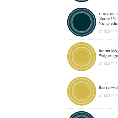
Dialektstat
(Stadt): Übu
Nachspreche
2012
CH
Renault Méga
Wolgensinger
2012
DE
Ikea (schwed
2012
DE