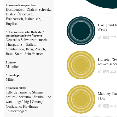
Konversationssprachen
Hochdeutsch, Dialekt Schweiz,
Dialekt Österreich,
Französisch, Italienisch,
Englisch
Lässig und l
(Dok)
Schweizerdeutsche Dialekte /
westschweizerische Akzente
2020
DE
Neutrales Schweizerdeutsch,
Thurgau, St. Gallen,
Graubünden, Bern, Zürich,
Basel-Stadt, Schaffhausen
Hörspiel "S
Stimme
schwedische
Männlich
2018
DE
Stimmlage
Mittel
Stimmcharakter
helle dynamische Stimme,
Maloney Tra
breites Spektrum | flexibel und
| DE
wandlungsfähig | Gesang,
Geräusche, Rhythmen
2018
DE
| dialektbegabt