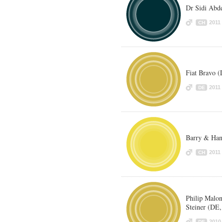
Dr Sidi Abde
2011
CH
Fiat Bravo 
2011
DE
Barry & Han
2011
CH
Philip Malon
Steiner (DE,
2010
DE