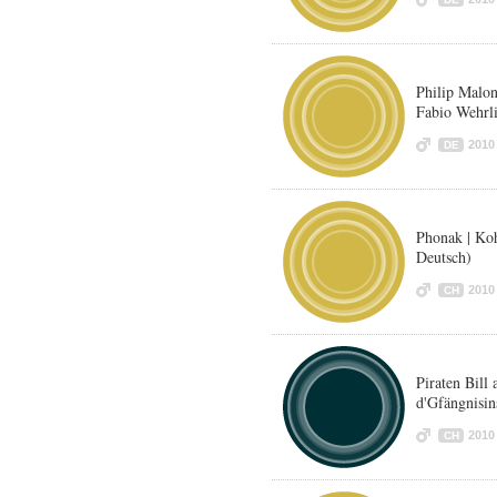
Philip Malo
Fabio Wehrli
2010
DE
Phonak | Ko
Deutsch)
2010
CH
Piraten Bill
d'Gfängnisin
2010
CH