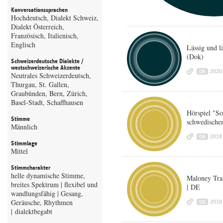
Konversationssprachen
Hochdeutsch, Dialekt Schweiz,
Dialekt Österreich,
Französisch, Italienisch,
Englisch
Lässig und l
(Dok)
Schweizerdeutsche Dialekte /
westschweizerische Akzente
2020
DE
Neutrales Schweizerdeutsch,
Thurgau, St. Gallen,
Graubünden, Bern, Zürich,
Basel-Stadt, Schaffhausen
Hörspiel "S
Stimme
schwedische
Männlich
2018
DE
Stimmlage
Mittel
Stimmcharakter
helle dynamische Stimme,
Maloney Tra
breites Spektrum | flexibel und
| DE
wandlungsfähig | Gesang,
Geräusche, Rhythmen
2018
DE
| dialektbegabt