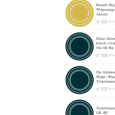
Renault Méga
Wolgensinger
Akzent)
2010
DE
Demo Akzente
kölsch | wie
Olé-Olé Bar
2010
AT
Die Abenteu
Höppi | Was
Trickstimme
2010
DE
Trickstimme
GR, BE