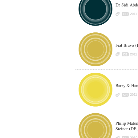
Dr Sidi Abde
2011
CH
Fiat Bravo 
2011
DE
Barry & Han
2011
CH
Philip Malon
Steiner (DE,
2010
DE