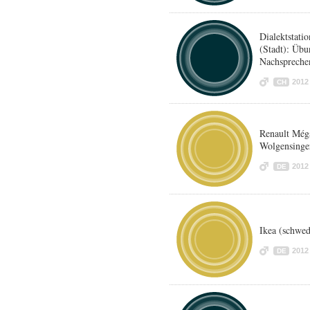
Dialektstat
(Stadt): Übu
Nachspreche
2012
CH
Renault Méga
Wolgensinger
2012
DE
Ikea (schwed
2012
DE