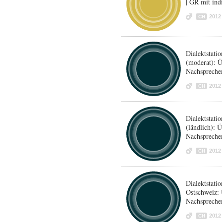
| GR mit in
2012
CH
Dialektstat
(moderat): 
Nachspreche
2012
CH
Dialektstat
(ländlich): 
Nachspreche
2012
CH
Dialektstat
Ostschweiz:
Nachspreche
2012
CH