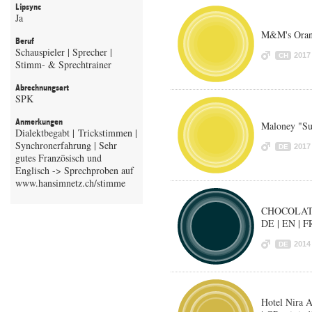
Lipsync
Ja
M&M's Oran
Beruf
Schauspieler | Sprecher |
2017
CH
Stimm- & Sprechtrainer
Abrechnungsart
SPK
Anmerkungen
Maloney "Sup
Dialektbegabt | Trickstimmen |
Synchronerfahrung | Sehr
2017
DE
gutes Französisch und
Englisch -> Sprechproben auf
CHOCOLAT 
DE | EN | F
2014
DE
Hotel Nira A