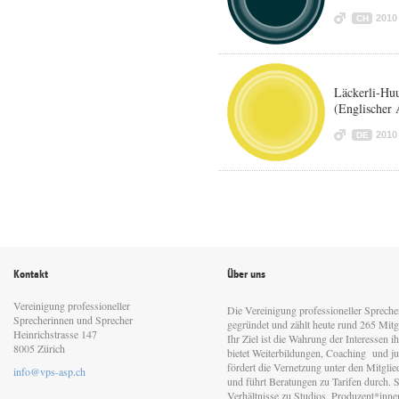
2010
CH
Läckerli-Huu
(Englischer 
2010
DE
Kontakt
Über uns
Vereinigung professioneller
Die Vereinigung professioneller Sprech
Sprecherinnen und Sprecher
gegründet und zählt heute rund 265 Mitgl
Heinrichstrasse 147
Ihr Ziel ist die Wahrung der Interessen 
8005 Zürich
bietet Weiterbildungen, Coaching und jur
fördert die Vernetzung unter den Mitgli
info@vps-asp.ch
und führt Beratungen zu Tarifen durch. Si
Verhältnisse zu Studios, Produzent*inn