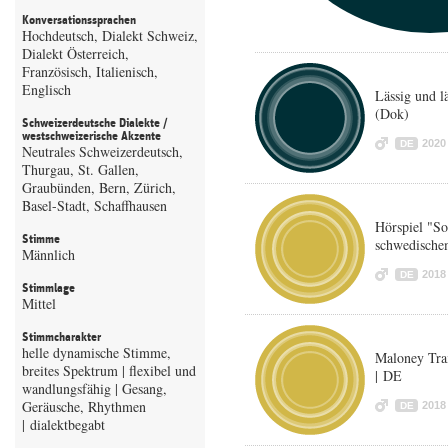
Konversationssprachen
Hochdeutsch, Dialekt Schweiz,
Dialekt Österreich,
Französisch, Italienisch,
Englisch
Lässig und l
(Dok)
Schweizerdeutsche Dialekte /
westschweizerische Akzente
2020
DE
Neutrales Schweizerdeutsch,
Thurgau, St. Gallen,
Graubünden, Bern, Zürich,
Basel-Stadt, Schaffhausen
Hörspiel "S
Stimme
schwedische
Männlich
2018
DE
Stimmlage
Mittel
Stimmcharakter
helle dynamische Stimme,
Maloney Tra
breites Spektrum | flexibel und
| DE
wandlungsfähig | Gesang,
Geräusche, Rhythmen
2018
DE
| dialektbegabt