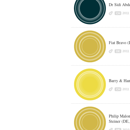
Dr Sidi Abde
2011
CH
Fiat Bravo 
2011
DE
Barry & Han
2011
CH
Philip Malon
Steiner (DE,
2010
DE