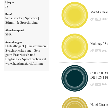
Lipsync
Ja
M&M's Oran
Beruf
Schauspieler | Sprecher |
2017
CH
Stimm- & Sprechtrainer
Abrechnungsart
SPK
Anmerkungen
Maloney "Sup
Dialektbegabt | Trickstimmen |
Synchronerfahrung | Sehr
2017
DE
gutes Französisch und
Englisch -> Sprechproben auf
CHOCOLAT 
DE | EN | F
2014
DE
Hotel Nira A