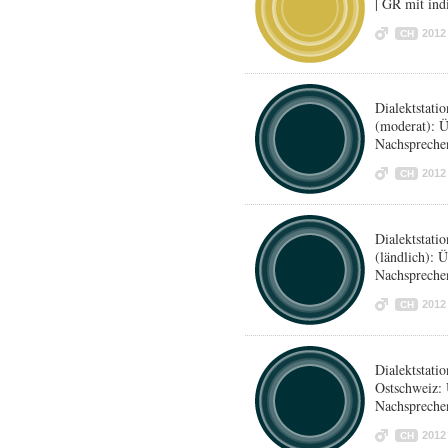
| GR mit in
2012
CH
Dialektstat
(moderat): 
Nachspreche
2012
CH
Dialektstat
(ländlich): 
Nachspreche
2012
CH
Dialektstat
Ostschweiz:
Nachspreche
2012
CH