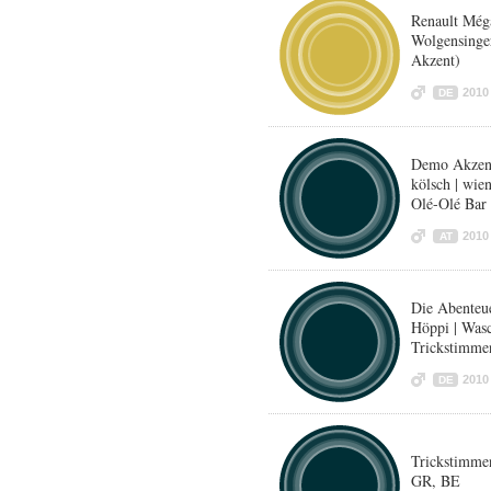
Renault Méga
Wolgensinger
Akzent)
2010
DE
Demo Akzente
kölsch | wie
Olé-Olé Bar
2010
AT
Die Abenteu
Höppi | Was
Trickstimme
2010
DE
Trickstimme
GR, BE