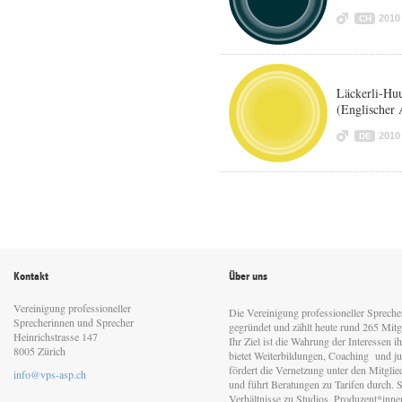
2010
CH
Läckerli-Huu
(Englischer 
2010
DE
Kontakt
Über uns
Vereinigung professioneller
Die Vereinigung professioneller Sprech
Sprecherinnen und Sprecher
gegründet und zählt heute rund 265 Mitgl
Heinrichstrasse 147
Ihr Ziel ist die Wahrung der Interessen 
8005 Zürich
bietet Weiterbildungen, Coaching und jur
fördert die Vernetzung unter den Mitgli
info@vps-asp.ch
und führt Beratungen zu Tarifen durch. Si
Verhältnisse zu Studios, Produzent*inn