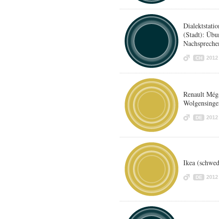
Dialektstat
(Stadt): Übu
Nachspreche
2012
CH
Renault Méga
Wolgensinger
2012
DE
Ikea (schwed
2012
DE