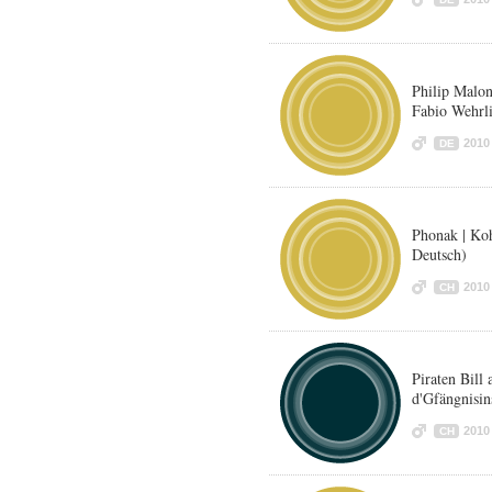
Philip Malo
Fabio Wehrli
2010
DE
Phonak | Ko
Deutsch)
2010
CH
Piraten Bill
d'Gfängnisin
2010
CH